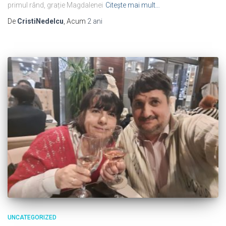
primul rând, grație Magdalenei
Citește mai mult…
De
CristiNedelcu
, Acum
2 ani
UNCATEGORIZED