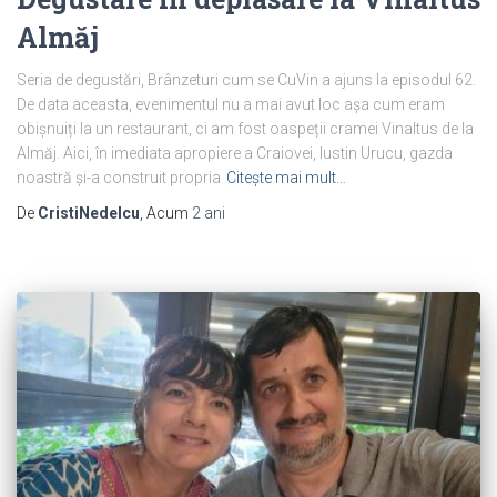
Almăj
Seria de degustări, Brânzeturi cum se CuVin a ajuns la episodul 62.
De data aceasta, evenimentul nu a mai avut loc așa cum eram
obișnuiți la un restaurant, ci am fost oaspeții cramei Vinaltus de la
Almăj. Aici, în imediata apropiere a Craiovei, Iustin Urucu, gazda
noastră și-a construit propria
Citește mai mult…
De
CristiNedelcu
, Acum
2 ani