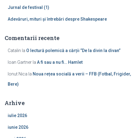
Jurnal de festival (1)
Adevăruri, mituri și întrebări despre Shakespeare
Comentarii recente
Catalin
la
O lectură polemică a cărții ”De la divin la divan”
Ioan Gartner
la
A fi sau a nu fi… Hamlet
Ionut Nica
la
Noua rețea socială a verii – FFB (Fotbal, Frigider,
Bere)
Arhive
iulie 2026
iunie 2026