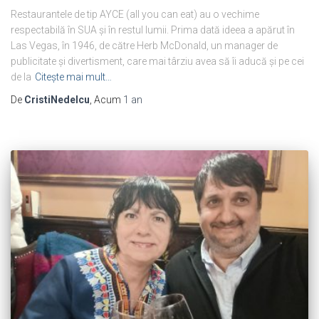
Restaurantele de tip AYCE (all you can eat) au o vechime
respectabilă în SUA și în restul lumii. Prima dată ideea a apărut în
Las Vegas, în 1946, de către Herb McDonald, un manager de
publicitate și divertisment, care mai târziu avea să îi aducă și pe cei
de la
Citește mai mult…
De
CristiNedelcu
, Acum
1 an