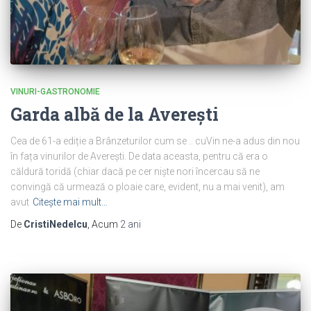
VINURI-GASTRONOMIE
Garda albă de la Averești
Cea de 61-a ediție a Brânzeturilor cum se .. cuVin ne-a adus din nou
în fața vinurilor de Averești. De data aceasta, pentru că era o
căldură toridă (chiar dacă pe cer niște nori încercau să ne
convingă că urmează o ploaie care, evident, nu a mai venit), am
avut
Citește mai mult…
De
CristiNedelcu
, Acum
2 ani