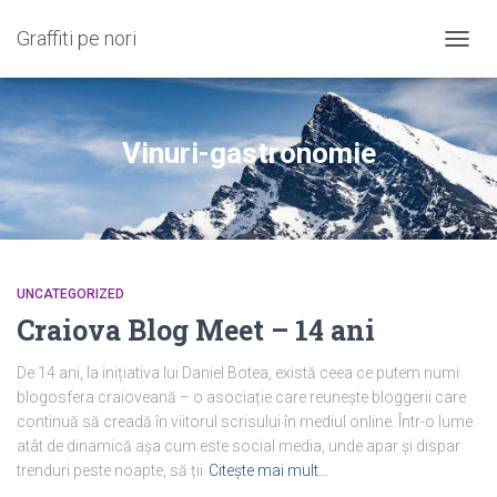
Graffiti pe nori
COMU
NAVIG
Vinuri-gastronomie
UNCATEGORIZED
Craiova Blog Meet – 14 ani
De 14 ani, la inițiativa lui Daniel Botea, există ceea ce putem numi
blogosfera craioveană – o asociație care reunește bloggerii care
continuă să creadă în viitorul scrisului în mediul online. Într-o lume
atât de dinamică așa cum este social media, unde apar și dispar
trenduri peste noapte, să ții
Citește mai mult…