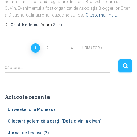
ne-am reunit la o nouă degustare din seria Brânzeturi cum se…
CuVin. Evenimentul a fost organizat de Asociația Bloggerilor Olteni
și DictionarCulinar.ro, iar gazde ne-au fost
Citește mai mult…
De
CristiNedelcu
, Acum
3 ani
Posts
1
2
…
4
URMĂTOR
pagination
C
Căutare…
a
u
t
ă
Articole recente
d
u
Un weekend la Moneasa
p
ă
O lectură polemică a cărții ”De la divin la divan”
:
Jurnal de festival (2)