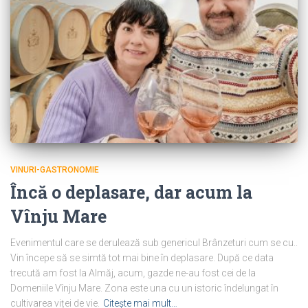
VINURI-GASTRONOMIE
Încă o deplasare, dar acum la
Vînju Mare
Evenimentul care se derulează sub genericul Brânzeturi cum se cu..
Vin începe să se simtă tot mai bine în deplasare. După ce data
trecută am fost la Almăj, acum, gazde ne-au fost cei de la
Domeniile Vînju Mare. Zona este una cu un istoric îndelungat în
cultivarea viței de vie.
Citește mai mult…