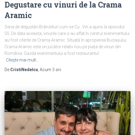
Degustare cu vinuri de la Crama
Aramic
Seria de degustări Brânzeturi cum se Cu…Vin a ajuns la episodul
55. De data aceasta, vinurile care s-au aflat în centrul evenimentului
au fost oferite de Crama Aramic. Situată în apropierea Buziașului,
Crama Aramic este un jucător relativ nou pe piața de vinuri din
România. Gazda evenimentului a fost restaurantul
Citește mai mult…
De
CristiNedelcu
, Acum
3 ani