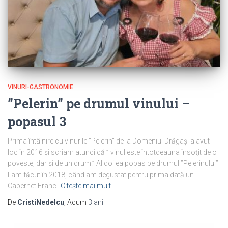
VINURI-GASTRONOMIE
”Pelerin” pe drumul vinului –
popasul 3
Prima întâlnire cu vinurile ”Pelerin” de la Domeniul Drăgași a avut
loc în 2016 și scriam atunci că ” vinul este întotdeauna însoţit de o
poveste, dar şi de un drum.” Al doilea popas pe drumul ”Pelerinului”
l-am făcut în 2018, când am degustat pentru prima dată un
Cabernet Franc.
Citește mai mult…
De
CristiNedelcu
, Acum
3 ani