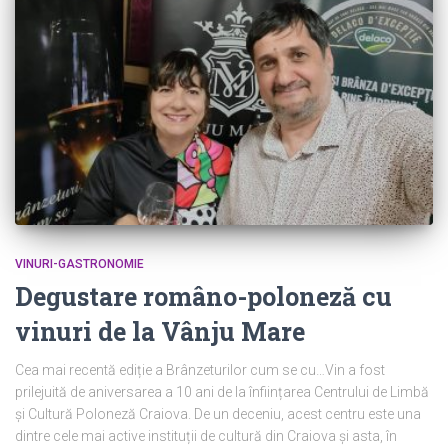
VINURI-GASTRONOMIE
Degustare româno-poloneză cu
vinuri de la Vânju Mare
Cea mai recentă ediție a Brânzeturilor cum se cu…Vin a fost
prilejuită de aniversarea a 10 ani de la înființarea Centrului de Limbă
şi Cultură Poloneză Craiova. De un deceniu, acest centru este una
dintre cele mai active instituții de cultură din Craiova și asta, în