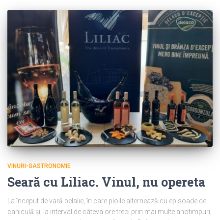
VINURI-GASTRONOMIE
Seară cu Liliac. Vinul, nu opereta
La început de vară belalie, în care ploile alternează cu episoade de
caniculă și, la interval de câteva ore treci prin mai multe anotimpuri,