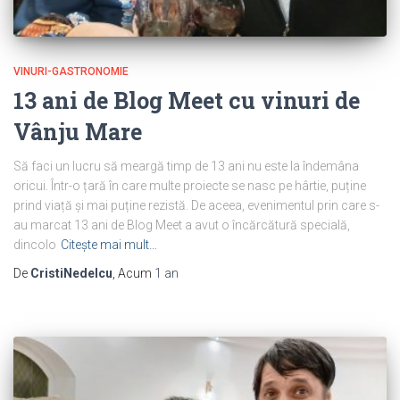
VINURI-GASTRONOMIE
13 ani de Blog Meet cu vinuri de
Vânju Mare
Să faci un lucru să meargă timp de 13 ani nu este la îndemâna
oricui. Într-o țară în care multe proiecte se nasc pe hârtie, puține
prind viață și mai puține rezistă. De aceea, evenimentul prin care s-
au marcat 13 ani de Blog Meet a avut o încărcătură specială,
dincolo
Citește mai mult…
De
CristiNedelcu
, Acum
1 an