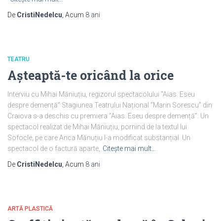
De
CristiNedelcu
, Acum
8 ani
TEATRU
Așteaptă-te oricând la orice
Interviu cu Mihai Măniuțiu, regizorul spectacolului ”Aias. Eseu
despre demență” Stagiunea Teatrului Național ”Marin Sorescu” din
Craiova s-a deschis cu premiera ”Aias. Eseu despre demență”. Un
spectacol realizat de Mihai Măniuțiu, pornind de la textul lui
Sofocle, pe care Anca Mănuțiu l-a modificat substanțial. Un
spectacol de o factură aparte,
Citește mai mult…
De
CristiNedelcu
, Acum
8 ani
ARTĂ PLASTICĂ