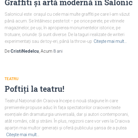
Graffiti și artă modernă în Salonic
Salonicul este orașul cu cele mai multe graffiti pe care l-am văzut
până acum. Se întâlnesc peste tot – pe orice perete, pe vitrinele
magazinelor, pe uși, în apropierea monumentelor istorice, pe
trotuare, oriunde. Și sunt diverse. De la taguri realizate de writeri
experimentați sau de toy-eri, până la throw-up
Citește mai mult…
De
CristiNedelcu
, Acum
8 ani
TEATRU
Poftiți la teatru!
Teatrul Național din Craiova începe o nouă stagiune în care
premierele propuse aduc în fața spectatorilor craioveni texte
esențiale din dramaturgia universală, dar și autori contemporani,
atât români, cât și străini. În plus, regizorii care vor veni la Craiova
aparțin mai multor generații și oferă publicului șansa de a putea
Citește mai mult…