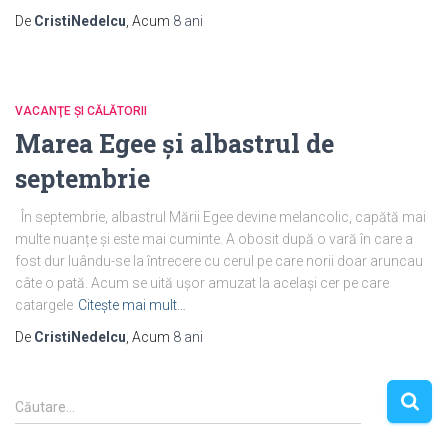
De
CristiNedelcu
, Acum
8 ani
VACANŢE ŞI CĂLĂTORII
Marea Egee și albastrul de
septembrie
În septembrie, albastrul Mării Egee devine melancolic, capătă mai
multe nuanțe și este mai cuminte. A obosit după o vară în care a
fost dur luându-se la întrecere cu cerul pe care norii doar aruncau
câte o pată. Acum se uită ușor amuzat la același cer pe care
catargele
Citește mai mult…
De
CristiNedelcu
, Acum
8 ani
C
Căutare…
a
u