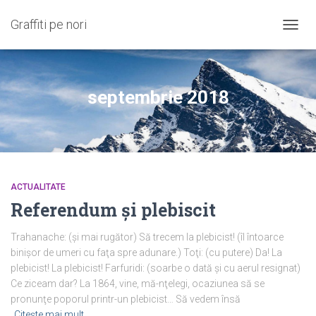
Graffiti pe nori
COMU
NAVIG
septembrie 2018
ACTUALITATE
Referendum și plebiscit
Trahanache: (şi mai rugător) Să trecem la plebicist! (îl întoarce
binişor de umeri cu faţa spre adunare.) Toţi: (cu putere) Da! La
plebicist! La plebicist! Farfuridi: (soarbe o dată şi cu aerul resignat)
Ce ziceam dar? La 1864, vine, mă-nţelegi, ocaziunea să se
pronunţe poporul printr-un plebicist… Să vedem însă
Citește mai mult…