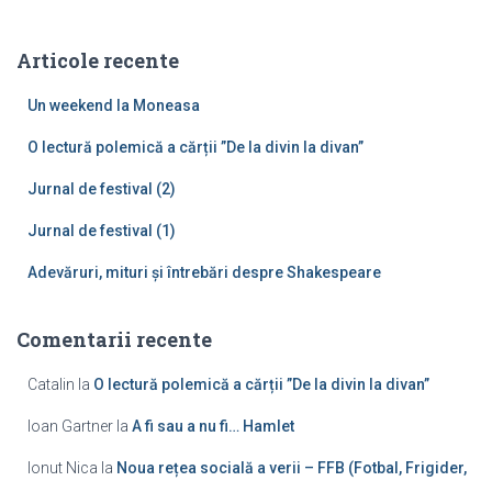
t
ă
Articole recente
d
u
Un weekend la Moneasa
p
ă
O lectură polemică a cărții ”De la divin la divan”
:
Jurnal de festival (2)
Jurnal de festival (1)
Adevăruri, mituri și întrebări despre Shakespeare
Comentarii recente
Catalin
la
O lectură polemică a cărții ”De la divin la divan”
Ioan Gartner
la
A fi sau a nu fi… Hamlet
Ionut Nica
la
Noua rețea socială a verii – FFB (Fotbal, Frigider,