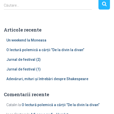
C
Căutare…
a
u
t
ă
Articole recente
d
u
Un weekend la Moneasa
p
ă
O lectură polemică a cărții ”De la divin la divan”
:
Jurnal de festival (2)
Jurnal de festival (1)
Adevăruri, mituri și întrebări despre Shakespeare
Comentarii recente
Catalin
la
O lectură polemică a cărții ”De la divin la divan”