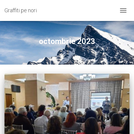
Graffiti pe nori
COMU
NAVIG
octombrie 2023