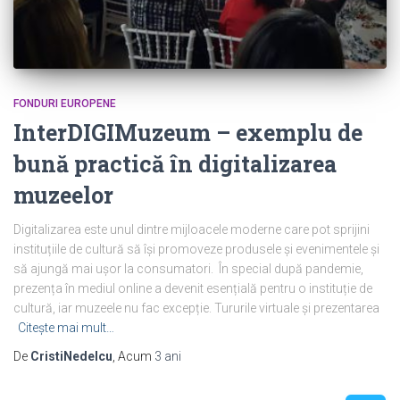
FONDURI EUROPENE
InterDIGIMuzeum – exemplu de
bună practică în digitalizarea
muzeelor
Digitalizarea este unul dintre mijloacele moderne care pot sprijini
instituțiile de cultură să își promoveze produsele și evenimentele și
să ajungă mai ușor la consumatori. În special după pandemie,
prezența în mediul online a devenit esențială pentru o instituție de
cultură, iar muzeele nu fac excepție. Tururile virtuale și prezentarea
Citește mai mult…
De
CristiNedelcu
, Acum
3 ani