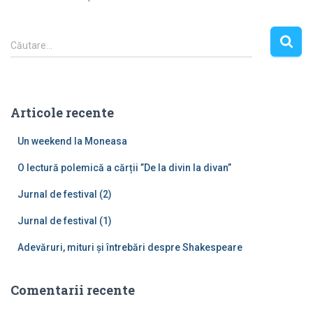
C
Căutare…
a
u
t
ă
Articole recente
d
u
Un weekend la Moneasa
p
ă
O lectură polemică a cărții ”De la divin la divan”
:
Jurnal de festival (2)
Jurnal de festival (1)
Adevăruri, mituri și întrebări despre Shakespeare
Comentarii recente