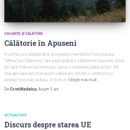
VACANŢE ŞI CĂLĂTORII
Călătorie în Apuseni
În urmă cu o săptămână, la inițiativa membrilor Fotoclubului
”Mihai Dan Călinescu” am participat la o călătorie în Apuseni, zonă
pe care, trebuie să recunosc, că nu o vizitasem până acum. Cel
mai aproape am fost acum câțiva ani, tot într-o călătorie cu
același fotoclub, la Baru. A fost un
Citește mai mult…
De
CristiNedelcu
, Acum
5 ani
ACTUALITATE
Discurs despre starea UE