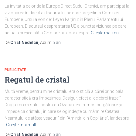
La invitația celor de la Europe Direct Sudul Olteniei, am participat la
vizionarea în direct a discursului pe care președinta Comisiei
Europene, Ursula von der Leyen l-a ținut în Plenul Parlamentului
European. Discursul despre starea UE a punctat viziunea pe care
actuala președintă a CE o are nu doar despre
Citește mai mult…
De
CristiNedelcu
, Acum
5 ani
PUBLICITATE
Regatul de cristal
Multă vreme, pentru mine cristalul era o sticlă a cărei principală
caracteristică era limpezimea. Desigur, efect al celebrei fraze ”
Dragu-mi era satul nostru cu Ozana cea frumos curgătoare şi
limpede ca cristalul, în care se oglindeşte cu mâhnire Cetatea
Neamţului de atâtea veacuri” din ”Amintiri din Copilărie”. Iar despre
Citește mai mult…
De
CristiNedelcu
, Acum
5 ani