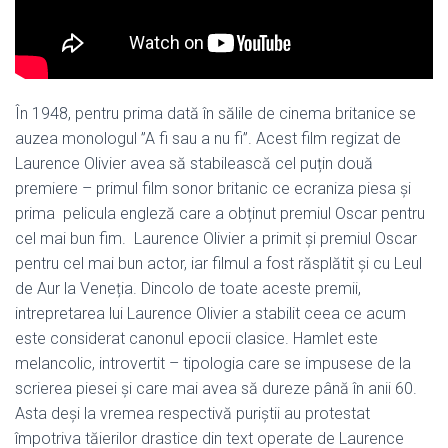
În 1948, pentru prima dată în sălile de cinema britanice se
auzea monologul ”A fi sau a nu fi”. Acest film regizat de
Laurence Olivier avea să stabilească cel puțin două
premiere – primul film sonor britanic ce ecraniza piesa și
prima pelicula engleză care a obținut premiul Oscar pentru
cel mai bun fim. Laurence Olivier a primit și premiul Oscar
pentru cel mai bun actor, iar filmul a fost răsplătit și cu Leul
de Aur la Veneția. Dincolo de toate aceste premii,
intrepretarea lui Laurence Olivier a stabilit ceea ce acum
este considerat canonul epocii clasice. Hamlet este
melancolic, introvertit – tipologia care se impusese de la
scrierea piesei și care mai avea să dureze până în anii 60.
Asta deși la vremea respectivă puriștii au protestat
împotriva tăierilor drastice din text operate de Laurence