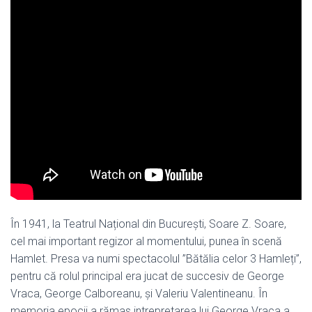
În 1941, la Teatrul Național din București, Soare Z. Soare,
cel mai important regizor al momentului, punea în scenă
Hamlet. Presa va numi spectacolul ”Bătălia celor 3 Hamleți”,
pentru că rolul principal era jucat de succesiv de George
Vraca, George Calboreanu, și Valeriu Valentineanu. În
memoria epocii a rămas intrepretarea lui George Vraca a