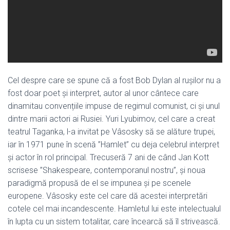
Cel despre care se spune că a fost Bob Dylan al rușilor nu a
fost doar poet și interpret, autor al unor cântece care
dinamitau convențiile impuse de regimul comunist, ci și unul
dintre marii actori ai Rusiei. Yuri Lyubimov, cel care a creat
teatrul Taganka, l-a invitat pe Vâsosky să se alăture trupei,
iar în 1971 pune în scenă ”Hamlet” cu deja celebrul interpret
și actor în rol principal. Trecuseră 7 ani de când Jan Kott
scrisese ”Shakespeare, contemporanul nostru”, și noua
paradigmă propusă de el se impunea și pe scenele
europene. Vâsosky este cel care dă acestei interpretări
cotele cel mai incandescente. Hamletul lui este intelectualul
în lupta cu un sistem totalitar, care încearcă să îl strivească.