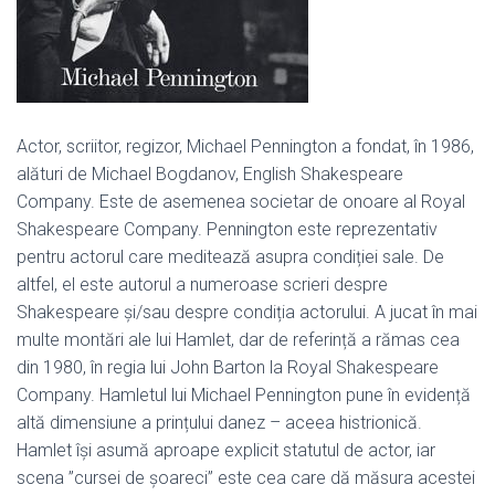
Actor, scriitor, regizor, Michael Pennington a fondat, în 1986,
alături de Michael Bogdanov, English Shakespeare
Company. Este de asemenea societar de onoare al Royal
Shakespeare Company. Pennington este reprezentativ
pentru actorul care meditează asupra condiției sale. De
altfel, el este autorul a numeroase scrieri despre
Shakespeare și/sau despre condiția actorului. A jucat în mai
multe montări ale lui Hamlet, dar de referință a rămas cea
din 1980, în regia lui John Barton la Royal Shakespeare
Company. Hamletul lui Michael Pennington pune în evidență
altă dimensiune a prințului danez – aceea histrionică.
Hamlet își asumă aproape explicit statutul de actor, iar
scena ”cursei de șoareci” este cea care dă măsura acestei