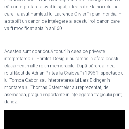
cărui interpretare a avut în spațiul teatral de la noi rolul pe
care l-a avut Hamletul lui Laurence Olivier în plan mondial –
a stabilit un canon de înțelegere al acestui rol, canon care
va fi modificat abia în anii 60.
Acestea sunt doar două topuri în ceea ce privește
interpretarea lui Hamlet. Desigur au rămas în afara acestui
clasament multe roluri memorabile. După părerea mea,
rolul făcut de Adrian Pintea la Craiova în 1996 în spectacolul
lui Tompa Gabor, sau interpretarea lui Lars Eidinger în
montarea lui Thomas Ostermeier au reprezentat, de
asemenea, praguri importante în înțelegerea tragicului prinț
danez.