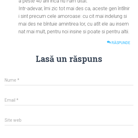
a peste 40 ani inca nu l-am uitat.
Intr-adevar, îmi zic tot mai des ca, aceste gen întîlnir
i sint precum cele amoroase: cu cit mai indelung si
mai des ne bîntuie amintirea lor, cu atît ele au insem
nat mai mult, pentru noi insine si poate si pentru altii.
RĂSPUNDE
Lasă un răspuns
Nume
*
Email
*
Site web