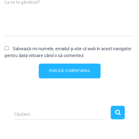
La ce te gândești?
Salvează-mi numele, emailul și site-ul web în acest navigator
pentru data viitoare când o să comentez.
C
Căutare…
a
u
t