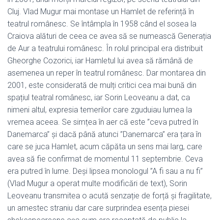
Cluj. Vlad Mugur mai montase un Hamlet de referință în
teatrul românesc. Se întâmpla în 1958 când el sosea la
Craiova alături de ceea ce avea să se numească Generația
de Aur a teatrului românesc. În rolul principal era distribuit
Gheorghe Cozorici, iar Hamletul lui avea să rămână de
asemenea un reper în teatrul românesc. Dar montarea din
2001, este considerată de mulți critici cea mai bună din
spațiul teatral românesc, iar Sorin Leoveanu a dat, ca
nimeni altul, expresia temerilor care zguduiau lumea la
vremea aceea. Se simțea în aer că este ”ceva putred în
Danemarca” și dacă până atunci ”Danemarca” era țara în
care se juca Hamlet, acum căpăta un sens mai larg, care
avea să fie confirmat de momentul 11 septembrie. Ceva
era putred în lume. Deși lipsea monologul ”A fi sau a nu fi”
(Vlad Mugur a operat multe modificări de text), Sorin
Leoveanu transmitea o acută senzație de forță și fragilitate,
un amestec straniu dar care surprindea esența piesei