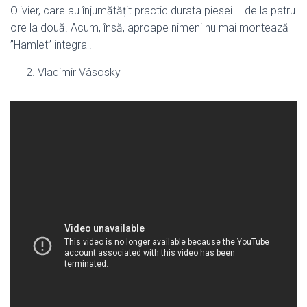
Olivier, care au înjumătățit practic durata piesei – de la patru
ore la două. Acum, însă, aproape nimeni nu mai montează
”Hamlet” integral.
Vladimir Vâsosky