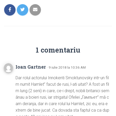
1 comentariu
Ioan Gartner
· 9 iulie 2018 la 10:36 AM
Dar rolul actorului Innokenti Smoktunovsky intr-un fil
m numit Hamlet” facut de rusi, l-ati uitat? A fost un fil
m lung (2 serii) in care, ce-i drept, nobili britanici sem
ânau a boieri rusi, iar strigatul Ofeliei „Гамльет” mâ c
am deranja, dar in care rolul lui Hamlet, zic eu, era e
xtrem de bine jucat. Ca dovada sta faptul ca ca dup