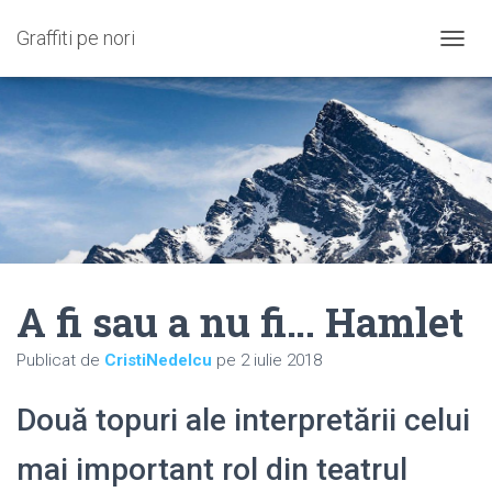
Graffiti pe nori
C
O
M
U
T
Ă
N
A
V
I
G
A
A fi sau a nu fi… Hamlet
R
E
A
Publicat de
CristiNedelcu
pe
2 iulie 2018
Două topuri ale interpretării celui
mai important rol din teatrul