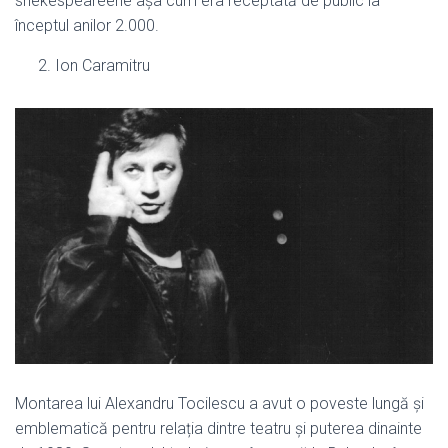
shekespeareene așa cum era receptată de public la
începtul anilor 2.000.
Ion Caramitru
Montarea lui Alexandru Tocilescu a avut o poveste lungă și
emblematică pentru relația dintre teatru și puterea dinainte