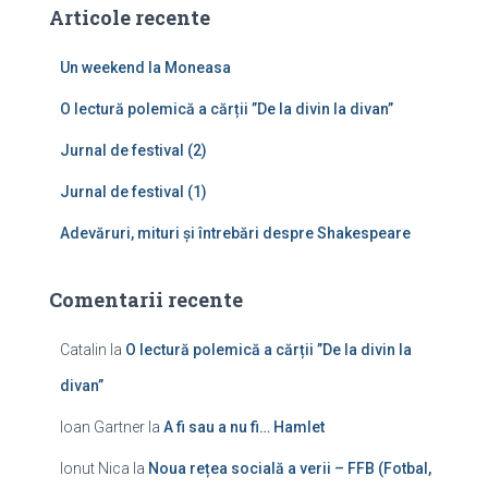
ă
Articole recente
d
u
Un weekend la Moneasa
p
ă
O lectură polemică a cărții ”De la divin la divan”
:
Jurnal de festival (2)
Jurnal de festival (1)
Adevăruri, mituri și întrebări despre Shakespeare
Comentarii recente
Catalin
la
O lectură polemică a cărții ”De la divin la
divan”
Ioan Gartner
la
A fi sau a nu fi… Hamlet
Ionut Nica
la
Noua rețea socială a verii – FFB (Fotbal,