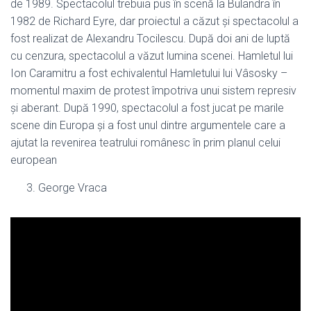
de 1989. Spectacolul trebuia pus în scenă la Bulandra în
1982 de Richard Eyre, dar proiectul a căzut și spectacolul a
fost realizat de Alexandru Tocilescu. După doi ani de luptă
cu cenzura, spectacolul a văzut lumina scenei. Hamletul lui
Ion Caramitru a fost echivalentul Hamletului lui Vâsosky –
momentul maxim de protest împotriva unui sistem represiv
și aberant. După 1990, spectacolul a fost jucat pe marile
scene din Europa și a fost unul dintre argumentele care a
ajutat la revenirea teatrului românesc în prim planul celui
european
George Vraca