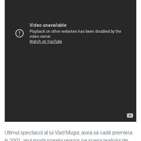
Ultimul spectacol al lui Vlad Mugur, avea să vadă premiera
în 2001, anul morții marelui regizor, pe scena teatrului din