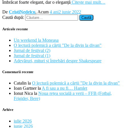
îmbrăcat foarte elegant, dar o eleganță
Citește mai mult…
De
CristiNedelcu
, Acum
4 ani
2 iunie 2022
Caută după:
Articole recente
Un weekend la Moneasa
O lectură polemică a cărții ”De la divin la divan”
Jurnal de festival (2)
Jurnal de festival (1)
Adevăruri, mituri și întrebări despre Shakespeare
Comentarii recente
Catalin
la
O lectură polemică a cărții ”De la divin la divan”
Ioan Gartner
la
A fi sau a nu fi… Hamlet
Ionut Nica
la
Noua rețea socială a verii – FFB (Fotbal,
Frigider, Bere)
Arhive
iulie 2026
iunie 2026