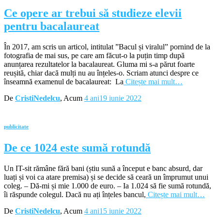
Ce opere ar trebui să studieze elevii
pentru bacalaureat
În 2017, am scris un articol, intitulat ”Bacul și viralul” pornind de la
fotografia de mai sus, pe care am făcut-o la puțin timp după
anunțarea rezultatelor la bacalaureat. Gluma mi s-a părut foarte
reușită, chiar dacă mulți nu au înțeles-o. Scriam atunci despre ce
înseamnă examenul de bacalaureat: La
Citește mai mult…
De
CristiNedelcu
, Acum
4 ani
19 iunie 2022
publicitate
De ce 1024 este sumă rotundă
Un IT-sit rămâne fără bani (știu sună a început e banc absurd, dar
luați și voi ca atare premisa) și se decide să ceară un împrumut unui
coleg. – Dă-mi și mie 1.000 de euro. – Ia 1.024 să fie sumă rotundă,
îi răspunde colegul. Dacă nu ați înțeles bancul,
Citește mai mult…
De
CristiNedelcu
, Acum
4 ani
15 iunie 2022