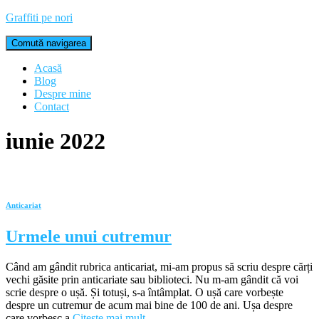
Graffiti pe nori
Comută navigarea
Acasă
Blog
Despre mine
Contact
iunie 2022
Anticariat
Urmele unui cutremur
Când am gândit rubrica anticariat, mi-am propus să scriu despre cărți
vechi găsite prin anticariate sau biblioteci. Nu m-am gândit că voi
scrie despre o ușă. Și totuși, s-a întâmplat. O ușă care vorbește
despre un cutremur de acum mai bine de 100 de ani. Ușa despre
care vorbesc a
Citește mai mult…