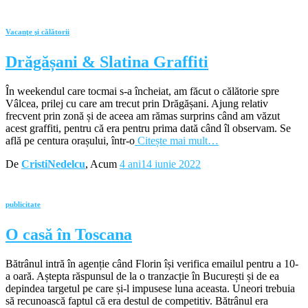
Vacanţe şi călătorii
Drăgășani & Slatina Graffiti
În weekendul care tocmai s-a încheiat, am făcut o călătorie spre
Vâlcea, prilej cu care am trecut prin Drăgășani. Ajung relativ
frecvent prin zonă și de aceea am rămas surprins când am văzut
acest graffiti, pentru că era pentru prima dată când îl observam. Se
află pe centura orașului, într-o
Citește mai mult…
De
CristiNedelcu
, Acum
4 ani
14 iunie 2022
publicitate
O casă în Toscana
Bătrânul intră în agenție când Florin își verifica emailul pentru a 10-
a oară. Aștepta răspunsul de la o tranzacție în București și de ea
depindea targetul pe care și-l impusese luna aceasta. Uneori trebuia
să recunoască faptul că era destul de competitiv. Bătrânul era