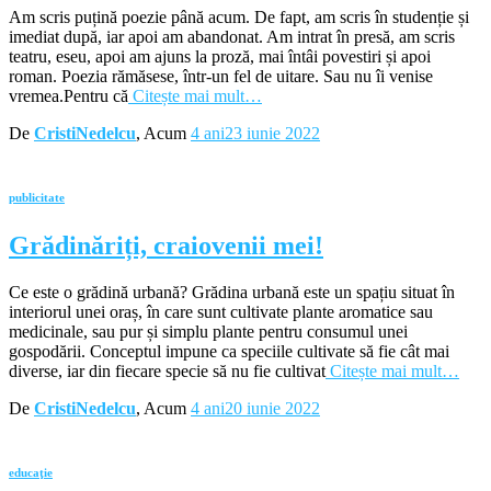
Am scris puțină poezie până acum. De fapt, am scris în studenție și
imediat după, iar apoi am abandonat. Am intrat în presă, am scris
teatru, eseu, apoi am ajuns la proză, mai întâi povestiri și apoi
roman. Poezia rămăsese, într-un fel de uitare. Sau nu îi venise
vremea.Pentru că
Citește mai mult…
De
CristiNedelcu
, Acum
4 ani
23 iunie 2022
publicitate
Grădinăriți, craiovenii mei!
Ce este o grădină urbană? Grădina urbană este un spațiu situat în
interiorul unei oraș, în care sunt cultivate plante aromatice sau
medicinale, sau pur și simplu plante pentru consumul unei
gospodării. Conceptul impune ca speciile cultivate să fie cât mai
diverse, iar din fiecare specie să nu fie cultivat
Citește mai mult…
De
CristiNedelcu
, Acum
4 ani
20 iunie 2022
educaţie