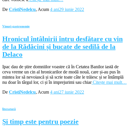
De
CristiNedelcu
, Acum
4 ani
29 iunie 2022
Vinuri-gastronomie
Hronicul întâlnirii întru desfătare cu vin
de la Rădăcini și bucate de sedilă de la
Delaco
Ipac dau de știre domniilor voastre că în Cetatea Banilor iastă de
ceva vreme un cin al hronicarilor de modă nouă, care și-au pus în
mintea lor să nevoiască și să scrie toate câte le trăiesc și se întâmplă
nu doar în târgul lor, ci și în imprejurimi sau chiar
Citește mai mult…
De
CristiNedelcu
, Acum
4 ani
27 iunie 2022
literatură
Și timp este pentru poezie