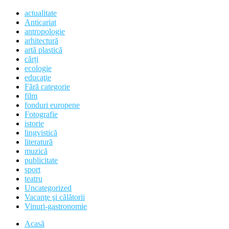
actualitate
Anticariat
antropologie
arhitectură
artă plastică
cărți
ecologie
educaţie
Fără categorie
film
fonduri europene
Fotografie
istorie
lingvistică
literatură
muzică
publicitate
sport
teatru
Uncategorized
Vacanţe şi călătorii
Vinuri-gastronomie
Acasă