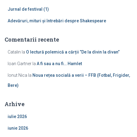
Jurnal de festival (1)
Adevăruri, mituri și întrebări despre Shakespeare
Comentarii recente
Catalin
la
O lectură polemică a cărții ”De la divin la divan”
Ioan Gartner
la
A fi sau a nu fi… Hamlet
Ionut Nica
la
Noua rețea socială a verii – FFB (Fotbal, Frigider,
Bere)
Arhive
iulie 2026
iunie 2026