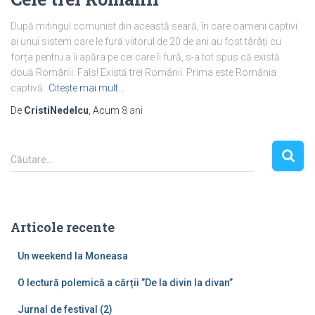
După mitingul comunist din această seară, în care oameni captivi
ai unui sistem care le fură viitorul de 20 de ani au fost târâți cu
forța pentru a îi apăra pe cei care îi fură, s-a tot spus că există
două Românii. Fals! Există trei Românii. Prima este România
captivă.
Citește mai mult…
De
CristiNedelcu
, Acum
8 ani
C
Căutare…
a
u
t
ă
Articole recente
d
u
Un weekend la Moneasa
p
ă
O lectură polemică a cărții ”De la divin la divan”
:
Jurnal de festival (2)