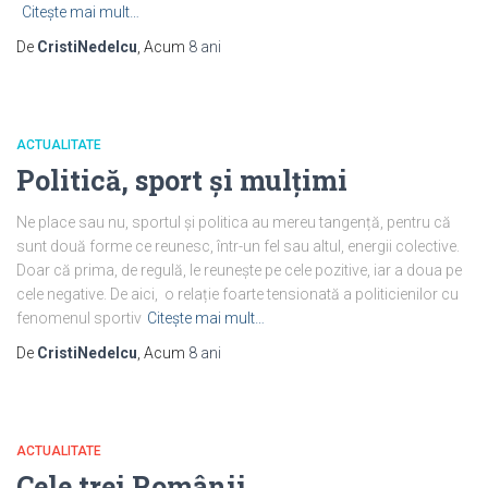
Citește mai mult…
De
CristiNedelcu
, Acum
8 ani
ACTUALITATE
Politică, sport și mulțimi
Ne place sau nu, sportul și politica au mereu tangență, pentru că
sunt două forme ce reunesc, într-un fel sau altul, energii colective.
Doar că prima, de regulă, le reunește pe cele pozitive, iar a doua pe
cele negative. De aici, o relație foarte tensionată a politicienilor cu
fenomenul sportiv
Citește mai mult…
De
CristiNedelcu
, Acum
8 ani
ACTUALITATE
Cele trei Românii