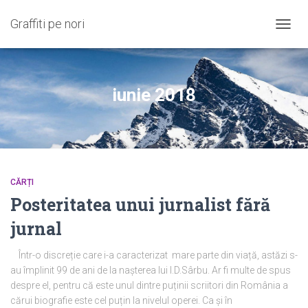
Graffiti pe nori
COMU
NAVIG
iunie 2018
CĂRȚI
Posteritatea unui jurnalist fără
jurnal
Într-o discreție care i-a caracterizat mare parte din viață, astăzi s-
au împlinit 99 de ani de la nașterea lui I.D.Sârbu. Ar fi multe de spus
despre el, pentru că este unul dintre puținii scriitori din România a
cărui biografie este cel puțin la nivelul operei. Ca și în