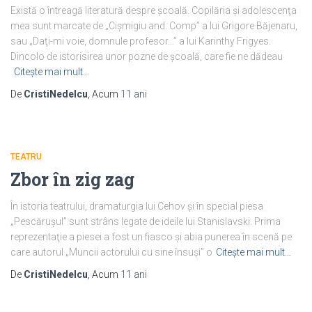
Există o întreagă literatură despre şcoală. Copilăria şi adolescenţa
mea sunt marcate de „Cişmigiu and. Comp” a lui Grigore Băjenaru,
sau „Daţi-mi voie, domnule profesor…” a lui Karinthy Frigyes.
Dincolo de istorisirea unor pozne de şcoală, care fie ne dădeau
Citește mai mult…
De
CristiNedelcu
, Acum
11 ani
TEATRU
Zbor în zig zag
În istoria teatrului, dramaturgia lui Cehov şi în special piesa
„Pescăruşul” sunt strâns legate de ideile lui Stanislavski. Prima
reprezentaţie a piesei a fost un fiasco şi abia punerea în scenă pe
care autorul „Muncii actorului cu sine însuşi” o
Citește mai mult…
De
CristiNedelcu
, Acum
11 ani