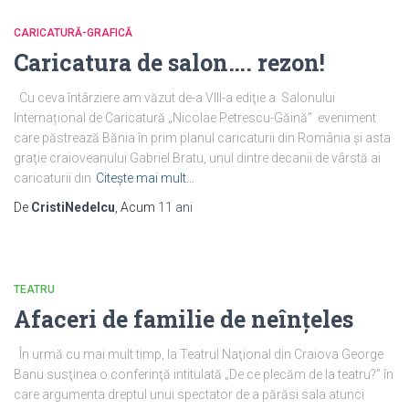
CARICATURĂ-GRAFICĂ
Caricatura de salon…. rezon!
Cu ceva întârziere am văzut de-a VIII-a ediţie a Salonului
Internațional de Caricatură „Nicolae Petrescu-Găină” eveniment
care păstrează Bănia în prim planul caricaturii din România şi asta
graţie craioveanului Gabriel Bratu, unul dintre decanii de vârstă ai
caricaturii din
Citește mai mult…
De
CristiNedelcu
, Acum
11 ani
TEATRU
Afaceri de familie de neînţeles
În urmă cu mai mult timp, la Teatrul Naţional din Craiova George
Banu susţinea o conferinţă intitulată „De ce plecăm de la teatru?” în
care argumenta dreptul unui spectator de a părăsi sala atunci