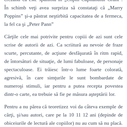
În schimb veţi avea surpriza să constataţi că „Marry
Poppins” şi-a păstrat neştirbită capacitatea de a fermeca,
la fel ca şi „Peter Pann”
Cărţile cele mai potrivite pentru copiii de azi sunt cele
scrise de autorii de azi. Ca scriitură au nevoie de fraze
scurte, percutante, de acţiune desfăşurată în ritm rapid,
de întorsături de situaţie, de lumi fabuloase, de personaje
spectaculoase. Ei trăiesc într-o lume foarte colorată,
agresivă, în care simţurile le sunt bombardate de
numeroşi stimuli, iar pentru a putea recepta povestea
dintr-o carte, ea trebuie să fie pe măsura aşteptării lor.
Pentru a nu părea că teoretizez voi da câteva exemple de
cărţi, şi/sau autori, care pe la 10 11 12 ani (depinde de
obiceiurile de lectură ale copiilor) nu au cum să nu placă.