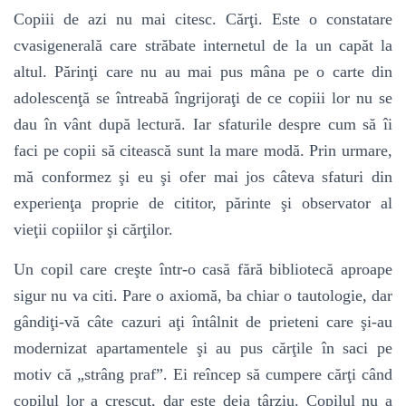
Copiii de azi nu mai citesc. Cărţi. Este o constatare
cvasigenerală care străbate internetul de la un capăt la
altul. Părinţi care nu au mai pus mâna pe o carte din
adolescenţă se întreabă îngrijoraţi de ce copiii lor nu se
dau în vânt după lectură. Iar sfaturile despre cum să îi
faci pe copii să citească sunt la mare modă. Prin urmare,
mă conformez şi eu şi ofer mai jos câteva sfaturi din
experienţa proprie de cititor, părinte şi observator al
vieţii copiilor şi cărţilor.
Un copil care creşte într-o casă fără bibliotecă aproape
sigur nu va citi. Pare o axiomă, ba chiar o tautologie, dar
gândiţi-vă câte cazuri aţi întâlnit de prieteni care şi-au
modernizat apartamentele şi au pus cărţile în saci pe
motiv că „strâng praf”. Ei reîncep să cumpere cărţi când
copilul lor a crescut, dar este deja târziu. Copilul nu a