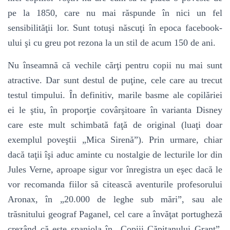
pe la 1850, care nu mai răspunde în nici un fel
sensibilităţii lor. Sunt totuşi născuţi în epoca facebook-
ului şi cu greu pot rezona la un stil de acum 150 de ani.
Nu înseamnă că vechile cărţi pentru copii nu mai sunt
atractive. Dar sunt destul de puţine, cele care au trecut
testul timpului. În definitiv, marile basme ale copilăriei
ei le ştiu, în proporţie covârşitoare în varianta Disney
care este mult schimbată faţă de original (luaţi doar
exemplul poveştii „Mica Sirenă”). Prin urmare, chiar
dacă taţii îşi aduc aminte cu nostalgie de lecturile lor din
Jules Verne, aproape sigur vor înregistra un eşec dacă le
vor recomanda fiilor să citească aventurile profesorului
Aronax, în „20.000 de leghe sub mări”, sau ale
trăsnitului geograf Paganel, cel care a învăţat portugheză
crezând că este spaniola în „Copiii Căpitanului Grant”.