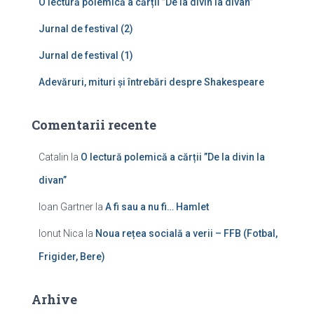
O lectură polemică a cărții ”De la divin la divan”
:
Jurnal de festival (2)
Jurnal de festival (1)
Adevăruri, mituri și întrebări despre Shakespeare
Comentarii recente
Catalin
la
O lectură polemică a cărții ”De la divin la
divan”
Ioan Gartner
la
A fi sau a nu fi… Hamlet
Ionut Nica
la
Noua rețea socială a verii – FFB (Fotbal,
Frigider, Bere)
Arhive