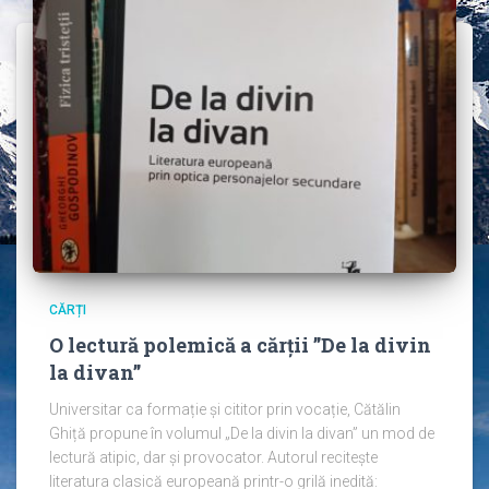
CĂRȚI
O lectură polemică a cărții ”De la divin
la divan”
Universitar ca formație și cititor prin vocație, Cătălin
Ghiță propune în volumul „De la divin la divan” un mod de
lectură atipic, dar și provocator. Autorul recitește
literatura clasică europeană printr-o grilă inedită: