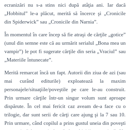
ecranizări nu s-a stins nici după atâţia ani. Iar dacă
„Hobbitul” le-a plăcut, merită să încerce şi „Cronicile
din Spiderwick” sau „Cronicile din Narnia”.
În momentul în care încep să fie atraşi de cărţile „gotice”
(unul din semne este că au urmărit serialul „Bona mea un
vampir”) le pot fi sugerate cărţile din seria „Vraciul” sau
„Materiile întunecate”.
Merită remarcat încă un fapt. Autorii din ziua de azi (sau
mai curând editurile) exploatează la maxim
personajele/situaţiile/poveştile pe care le-au construit.
Prin urmare cărţile într-un singur volum sunt aproape
dispărute. În cel mai fericit caz aveam de-a face cu o
trilogie, dar sunt serii de cărţi care ajung şi la 7 sau 10.
Prin urmare, când copilul a prins gustul uneia din poveşti