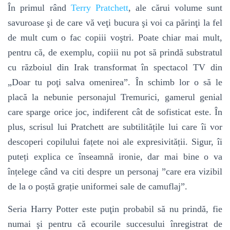
În primul rând
Terry Pratchett
, ale cărui volume sunt
savuroase şi de care vă veţi bucura şi voi ca părinţi la fel
de mult cum o fac copiii voştri. Poate chiar mai mult,
pentru că, de exemplu, copiii nu pot să prindă substratul
cu războiul din Irak transformat în spectacol TV din
„Doar tu poţi salva omenirea”. În schimb lor o să le
placă la nebunie personajul Tremurici, gamerul genial
care sparge orice joc, indiferent cât de sofisticat este. În
plus, scrisul lui Pratchett are subtilitățile lui care îi vor
descoperi copilului fațete noi ale expresivității. Sigur, îi
puteți explica ce înseamnă ironie, dar mai bine o va
înțelege când va citi despre un personaj ”care era vizibil
de la o poștă grație uniformei sale de camuflaj”.
Seria Harry Potter este puţin probabil să nu prindă, fie
numai şi pentru că ecourile succesului înregistrat de