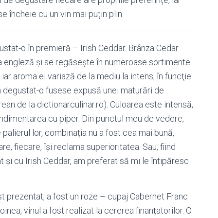
 încheie cu un vin mai puțin plin.
ustat-o în premieră – Irish Ceddar. Brânza Cedar
 engleză și se regăsește în numeroase sortimente.
ar aroma ei variază de la mediu la intens, în funcţie
m degustat-o fusese expusă unei maturări de
ean de la dictionarculinar.ro). Culoarea este intensă,
condimentarea cu piper. Din punctul meu de vedere,
 palierul lor, combinația nu a fost cea mai bună,
e, fiecare, își reclama superioritatea. Sau, fiind
t și cu Irish Ceddar, am preferat să mi le întipăresc
st prezentat, a fost un roze – cupaj Cabernet Franc
a, vinul a fost realizat la cererea finanțatorilor. O