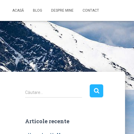
ACASĂ
BLOG
DESPRE MINE
CONTACT
C
Căutare…
a
u
t
ă
Articole recente
d
u