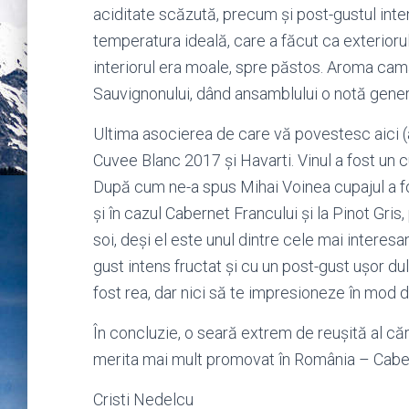
aciditate scăzută, precum și post-gustul inten
temperatura ideală, care a făcut ca exterioru
interiorul era moale, spre păstos. Aroma cam
Sauvignonului, dând ansamblului o notă gener
Ultima asocierea de care vă povestesc aici (a
Cuvee Blanc 2017 și Havarti. Vinul a fost un 
După cum ne-a spus Mihai Voinea cupajul a fost
și în cazul Cabernet Francului și la Pinot Gri
soi, deși el este unul dintre cele mai interes
gust intens fructat și cu un post-gust ușor d
fost rea, dar nici să te impresioneze în mod 
În concluzie, o seară extrem de reușită al căre
merita mai mult promovat în România – Cabe
Cristi Nedelcu