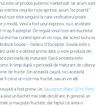
inul este un produs puternic marketizat. Iar acum sunt
 dus vremea vinurilor roze aprinse, acum ”se poartă”
vinul roze este singurul la care vinificatorul poate
 o modă. Vinul a fost unul expresiv, cu o aciditate
 m-aș fi așteptat. De regulă vinul roze are buchetul
etul era mai curând spre un vin roșu, dar acest lucru nu
u o brânză Gouda – Delaco D’Excepție. Gouda este o
dez unde s-a obținut prima dată și este produsă din
o face perioada de maturare. Dacă aceasta este
bere, în timp după o perioadă de maturare de câteva
 arome de fructe. Din această cauză, nici această
r fi cerut un roze mai fructat, sau un vin alb.
reușită a fost prima. Un
Sauvignon Blanc 2016 Petit
l a avut un buchet mai slab decât are, în general, un
le și mai puțin fructate, dar faptul că avea o