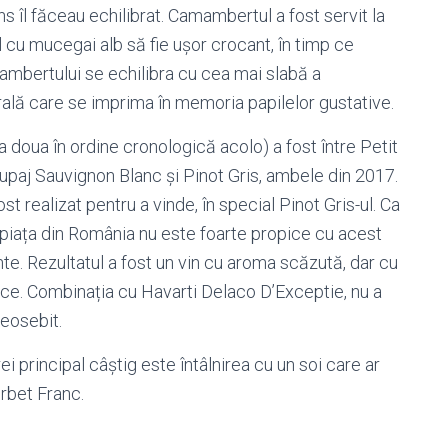
s îl făceau echilibrat. Camambertul a fost servit la
l cu mucegai alb să fie ușor crocant, în timp ce
ambertului se echilibra cu cea mai slabă a
ală care se imprima în memoria papilelor gustative.
 doua în ordine cronologică acolo) a fost între Petit
cupaj Sauvignon Blanc și Pinot Gris, ambele din 2017.
 realizat pentru a vinde, în special Pinot Gris-ul. Ca
s, piața din România nu este foarte propice cu acest
ante. Rezultatul a fost un vin cu aroma scăzută, dar cu
ulce. Combinația cu Havarti Delaco D’Exceptie, nu a
deosebit.
i principal câștig este întâlnirea cu un soi care ar
rbet Franc.