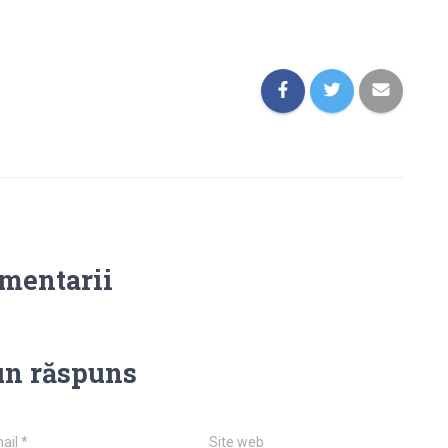
omentarii
un răspuns
ail
*
Site web