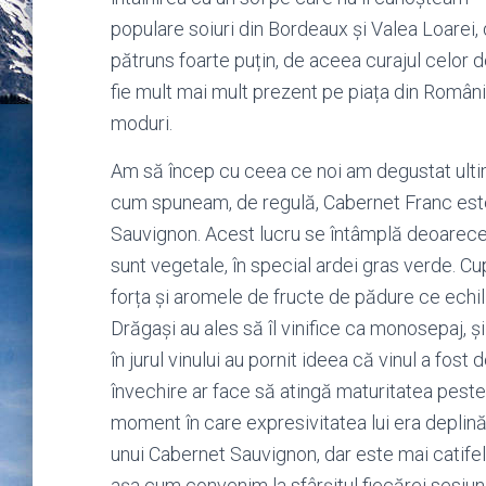
populare soiuri din Bordeaux și Valea Loarei, d
pătruns foarte puțin, de aceea curajul celor d
fie mult mai mult prezent pe piața din România
moduri.
Am să încep cu ceea ce noi am degustat ult
cum spuneam, de regulă, Cabernet Franc este
Sauvignon. Acest lucru se întâmplă deoarece el
sunt vegetale, în special ardei gras verde. C
forța și aromele de fructe de pădure ce echil
Drăgași au ales să îl vinifice ca monosepaj, și
în jurul vinului au pornit ideea că vinul a fos
învechire ar face să atingă maturitatea peste 
moment în care expresivitatea lui era deplină
unui Cabernet Sauvignon, dar este mai catifela
așa cum convenim la sfârșitul fiecărei sesiuni