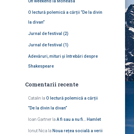
Un weekend la Moneasa
p
ă
O lectură polemică a cărții ”De la divin
:
la divan”
Jurnal de festival (2)
Jurnal de festival (1)
Adevăruri, mituri și întrebări despre
Shakespeare
Comentarii recente
Catalin
la
O lectură polemică a cărții
”De la divin la divan”
Ioan Gartner
la
A fi sau a nu fi… Hamlet
Ionut Nica
la
Noua rețea socială a verii