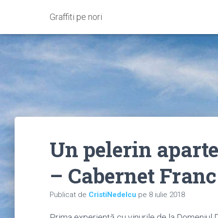
Graffiti pe nori
Un pelerin apart
– Cabernet Franc
Publicat de
CristiNedelcu
pe
8 iulie 2018
Prima experiență cu vinurile de la Domeniul