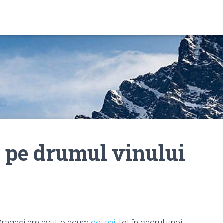
e pe drumul vinului
 Dragași am avut-o acum
doi ani
, tot în cadrul unei