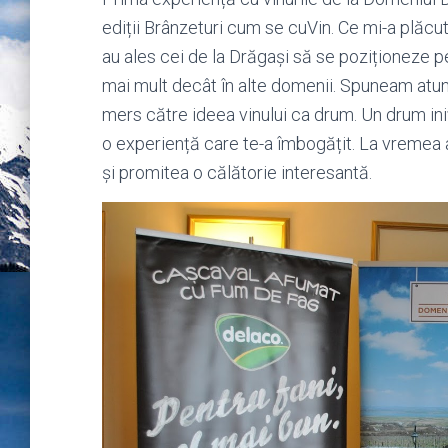
ediții Brânzeturi cum se cuVin. Ce mi-a plăcu
au ales cei de la Drăgași să se poziționeze p
mai mult decât în alte domenii. Spuneam atunc
mers către ideea vinului ca drum. Un drum iniț
o experiență care te-a îmbogățit. La vremea a
și promitea o călătorie interesantă.