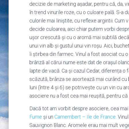
decizie de marketing așadar, pentru că, da, v
în trend vinurile roze, cu o culoare pală. S-a
culorile mai liniștite, cu reflexe argintii. Cum 
decide culoarea, aici chiar putem vorbi despre
ușor crescută și cu o aromă mai subtilă decât
unui vin alb și gustul unui vin roșu. Aici, buch
îi știrbea din farmec. Vinul a fost asociat c
brânză al cărui nume este dat de orașul olan
lapte de vacă. Ca și cazul Cedar, diferența 
scăzută, brânza se asortează mai curând cu 
luni (între 4 și 6) se potriveşte cu un vin cu
asociere nu a fost cea mai reușită, pentru că a
Dacă tot am vorbit despre asociere, cea mai 
Fume
și un
Camembert – Ile de France
. Vinu
Sauvignon Blanc. Aromele erau mai mult vegeta