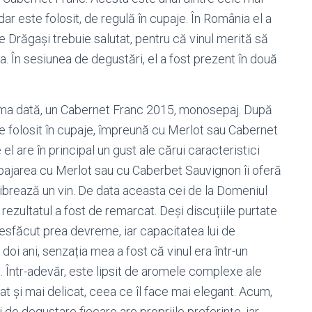
ar este folosit, de regulă în cupaje. În România el a
e Drăgași trebuie salutat, pentru că vinul merită să
. În sesiunea de degustări, el a fost prezent în două
ima dată, un Cabernet Franc 2015, monosepaj. După
 folosit în cupaje, împreună cu Merlot sau Cabernet
 are în principal un gust ale cărui caracteristici
upajarea cu Merlot sau cu Caberbet Sauvignon îi oferă
ibrează un vin. De data aceasta cei de la Domeniul
 rezultatul a fost de remarcat. Deși discuțiile purtate
t desfăcut prea devreme, iar capacitatea lui de
doi ani, senzația mea a fost că vinul era într-un
. Într-adevăr, este lipsit de aromele complexe ale
t și mai delicat, ceea ce îl face mai elegant. Acum,
 de degustare fiecare are propriile preferințe, iar