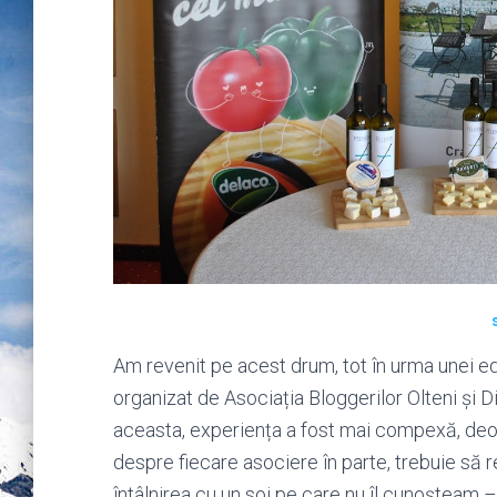
Am revenit pe acest drum, tot în urma unei ed
organizat de Asociația Bloggerilor Olteni și D
aceasta, experiența a fost mai compexă, deo
despre fiecare asociere în parte, trebuie să re
întâlnirea cu un soi pe care nu îl cunoșteam 