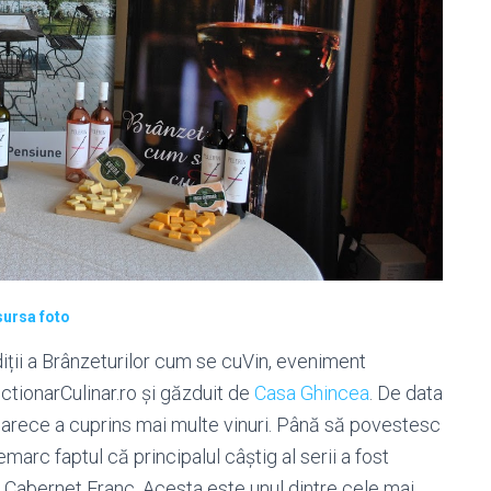
sursa foto
iții a Brânzeturilor cum se cuVin, eveniment
ictionarCulinar.ro și găzduit de
Casa Ghincea
. De data
arece a cuprins mai multe vinuri. Până să povestesc
marc faptul că principalul câștig al serii a fost
– Cabernet Franc. Acesta este unul dintre cele mai