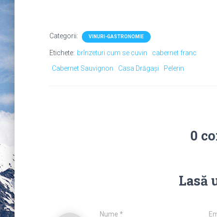
Categorii:
VINURI-GASTRONOMIE
Etichete:
brînzeturi cum se cuvin
cabernet franc
Cabernet Sauvignon
Casa Drăgași
Pelerin
0 c
Lasă 
Nume
*
Em