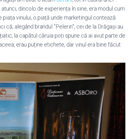
t atunci, dincolo de experiența în sine, era modul cum
e piața vinului, o piață unde marketingul contează
i că, alegând brandul ”Pelerin”, cei de la Drăgași au
iatic, la capătul căruia poți spune că ai avut parte de
ceea, erau puține etichete, dar vinul era bine făcut