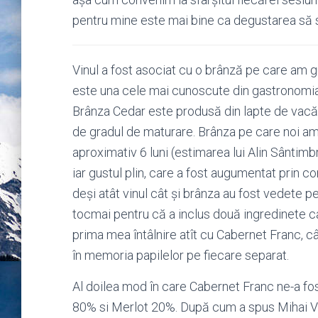
pentru mine este mai bine ca degustarea să se
Vinul a fost asociat cu o brânză pe care am g
este una cele mai cunoscute din gastronomia
Brânza Cedar este produsă din lapte de vacă i
de gradul de maturare. Brânza pe care noi a
aproximativ 6 luni (estimarea lui Alin Sântimbr
iar gustul plin, care a fost augumentat prin 
deși atât vinul cât și brânza au fost vedete pe
tocmai pentru că a inclus două ingredinete car
prima mea întâlnire atît cu Cabernet Franc, câ
în memoria papilelor pe fiecare separat.
Al doilea mod în care Cabernet Franc ne-a fo
80% si Merlot 20%. După cum a spus Mihai Voine