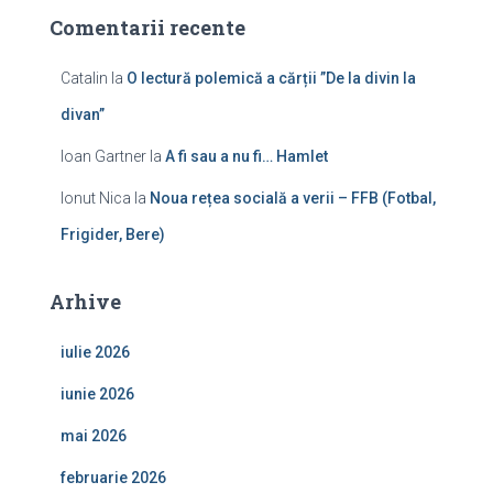
Comentarii recente
Catalin
la
O lectură polemică a cărții ”De la divin la
divan”
Ioan Gartner
la
A fi sau a nu fi… Hamlet
Ionut Nica
la
Noua rețea socială a verii – FFB (Fotbal,
Frigider, Bere)
Arhive
iulie 2026
iunie 2026
mai 2026
februarie 2026