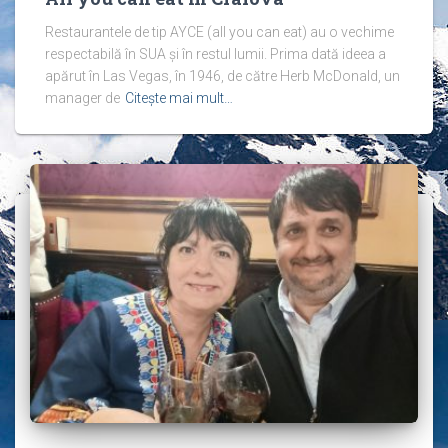
Restaurantele de tip AYCE (all you can eat) au o vechime
respectabilă în SUA și în restul lumii. Prima dată ideea a
apărut în Las Vegas, în 1946, de către Herb McDonald, un
manager de
Citește mai mult…