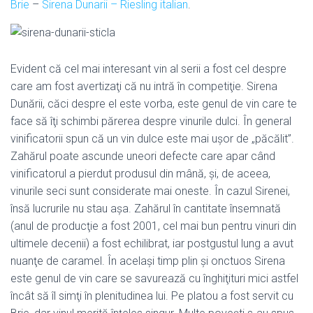
Brie
–
Sirena Dunarii – Riesling italian
.
Evident că cel mai interesant vin al serii a fost cel despre
care am fost avertizaţi că nu intră în competiţie. Sirena
Dunării, căci despre el este vorba, este genul de vin care te
face să îţi schimbi părerea despre vinurile dulci. În general
vinificatorii spun că un vin dulce este mai uşor de „păcălit”.
Zahărul poate ascunde uneori defecte care apar când
vinificatorul a pierdut produsul din mână, şi, de aceea,
vinurile seci sunt considerate mai oneste. În cazul Sirenei,
însă lucrurile nu stau aşa. Zahărul în cantitate însemnată
(anul de producţie a fost 2001, cel mai bun pentru vinuri din
ultimele decenii) a fost echilibrat, iar postgustul lung a avut
nuanţe de caramel. În acelaşi timp plin şi onctuos Sirena
este genul de vin care se savurează cu înghiţituri mici astfel
încât să îl simţi în plenitudinea lui. Pe platou a fost servit cu