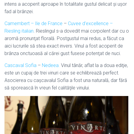
intens a acoperit aproape în totalitate gustul delicat şi uşor
fad al brânzei.
Camembert – Ile de France
–
Cuvee d’excellence –
Riesling italian
. Rieslingul s-a dovedit mai corpolent dar cu o
aromă pronunţat florală. Postgustul mai redus, a făcut ca
aici lucrurile să stea exact invers. Vinul a fost acoperit de
brânza onctuoasă al cărei gust fusese potenţat de nuci.
Cascaval Sofia
–
Nedeea.
Vinul tânăr, aflat la a doua ediţie,
este un cupaj de trei vinuri care se echilibrează perfect.
Asocierea cu caşcavalul Sofia a fost una naturală, dar fără
să sporească în vreun fel calităţile vinului.