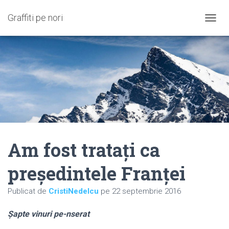
Graffiti pe nori
C
O
M
U
T
Ă
N
A
V
I
G
A
Am fost trataţi ca
R
E
A
preşedintele Franţei
Publicat de
CristiNedelcu
pe
22 septembrie 2016
Şapte vinuri pe-nserat