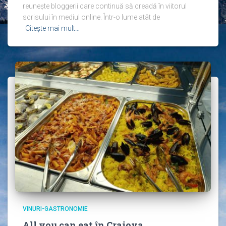
reunește bloggerii care continuă să creadă în viitorul
scrisului în mediul online. Într-o lume atât de
Citește mai mult…
VINURI-GASTRONOMIE
All you can eat în Craiova