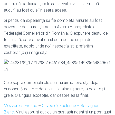
pentru că participanţilor li s-au servit 7 vinuri, semn că
augurii au fost cu ei în seara aceea.
Şi pentru ca experienţa să fie completă, vinurile au fost
povestite de Laurenţiu Achim Avram – preşedintele
Federaţiei Somelierilor din România. O expunere destul de
tehnicistă, care a avut darul de a aduce un pic de
exactitate, acolo unde noi, nespecialiştii preferăm
exuberanţa şi imaginaţia.
Cele şapte combinaţii ale serii au urmat evoluţia deja
cunoscută acum – de la vinurile albe uşoare, la cele roşii
grele. O singură excepţie, dar despre ea la final.
Mozzarella Fresca
–
Cuvee d’excelence – Sauvignon
Blanc.
Vinul aspru şi dur, cu un gust astringent şi un post gust