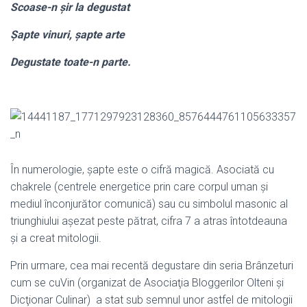
Scoase-n şir la degustat
Şapte vinuri, şapte arte
Degustate toate-n parte.
În numerologie, şapte este o cifră magică. Asociată cu
chakrele (centrele energetice prin care corpul uman şi
mediul înconjurător comunică) sau cu simbolul masonic al
triunghiului aşezat peste pătrat, cifra 7 a atras întotdeauna
şi a creat mitologii.
Prin urmare, cea mai recentă degustare din seria Brânzeturi
cum se cuVin (organizat de Asociaţia Bloggerilor Olteni şi
Dicţionar Culinar) a stat sub semnul unor astfel de mitologii