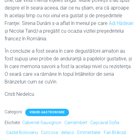
Brie, dar vinul merită înţeles singur. Multe poveşti s-au spus
despre el în seara aceea, dar ce nu ştiam, era că aproape
în acelaşi timp cu noi vinul era gustat şi de preşedintele
Franţei. Sirena Dunării s-a aflat în meniul pe care
Adi Hădean
şi Nicolai Tand,l-a pregătit cu ocazia vizitei preşedintelui
francez în România.
În concluzie a fost seara în care degustătorii amatori au
fost supuşi unei probe de anduranţă a papilelor gustative, şi
în care memoria savorii a fost la acelaşi nivel cu rezistenţa.
O seară care va rămâne în topul întâlnirilor din seria
Brânzeturi cum se cuVin.
Cristi Nedelcu
Categorii:
VINURI-GASTRONOMIE
Etichete:
Cabernet Sauvignon
Camembert
Cașcaval Sofia
Castel Bolovanu
Corcova
delaco
Emmentaler
Fan Brânză