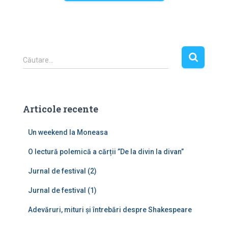
C
Căutare…
a
u
t
ă
Articole recente
d
u
Un weekend la Moneasa
p
ă
O lectură polemică a cărții ”De la divin la divan”
:
Jurnal de festival (2)
Jurnal de festival (1)
Adevăruri, mituri și întrebări despre Shakespeare