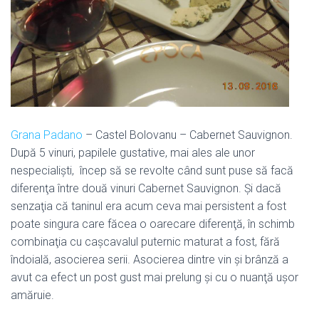
Grana Padano
– Castel Bolovanu – Cabernet Sauvignon.
După 5 vinuri, papilele gustative, mai ales ale unor
nespecialişti, încep să se revolte când sunt puse să facă
diferenţa între două vinuri Cabernet Sauvignon. Şi dacă
senzaţia că taninul era acum ceva mai persistent a fost
poate singura care făcea o oarecare diferenţă, în schimb
combinaţia cu caşcavalul puternic maturat a fost, fără
îndoială, asocierea serii. Asocierea dintre vin şi brânză a
avut ca efect un post gust mai prelung şi cu o nuanţă uşor
amăruie.