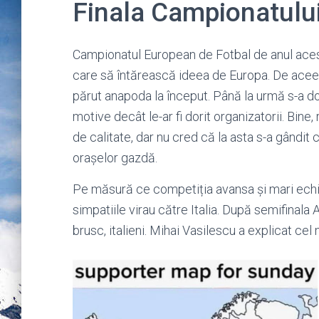
Finala Campionatulu
Campionatul European de Fotbal de anul acesta (
care să întărească ideea de Europa. De aceea 
părut anapoda la început. Până la urmă s-a dov
motive decât le-ar fi dorit organizatorii. Bine
de calitate, dar nu cred că la asta s-a gândit 
orașelor gazdă.
Pe măsură ce competiția avansa și mari echi
simpatiile virau către Italia. După semifinal
brusc, italieni. Mihai Vasilescu a explicat cel