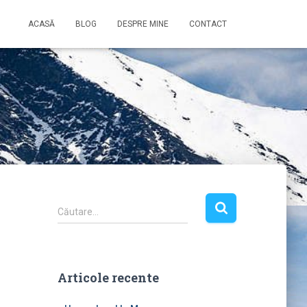
ACASĂ
BLOG
DESPRE MINE
CONTACT
C
Căutare…
a
u
t
ă
Articole recente
d
u