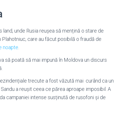
a
s land, unde Rusia reușea să mențină o stare de
en Plahotniuc, care au făcut posibilă o fraudă de
te noapte
.
neva să poată să mai impună în Moldova un discurs
ă.
rezindențiale trecute a fost văzută mai curând ca un
a Sandu a reușit ceea ce părea aproape imposibil. A
iuda campaniei intense susținută de rusofoni și de