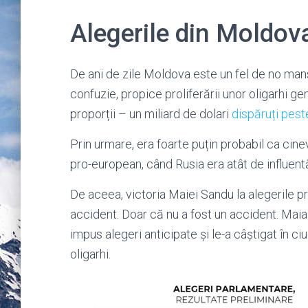
Alegerile din Moldov
De ani de zile Moldova este un fel de no man
confuzie, propice proliferării unor oligarhi g
proporții – un miliard de dolari
dispăruți pes
Prin urmare, era foarte puțin probabil ca ci
pro-european, când Rusia era atât de influent
De aceea, victoria Maiei Sandu la alegerile p
accident. Doar că nu a fost un accident. Mai
impus alegeri anticipate și le-a câștigat în c
oligarhi.