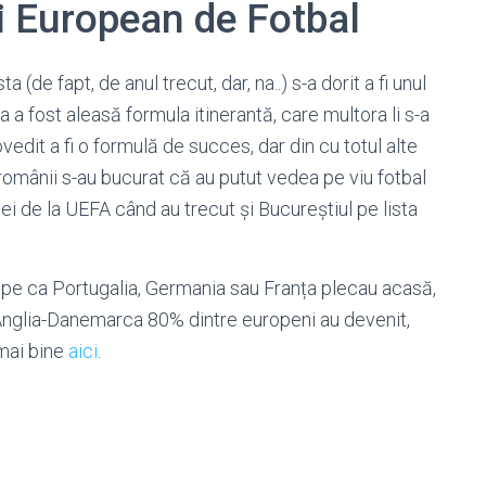
i European de Fotbal
de fapt, de anul trecut, dar, na..) s-a dorit a fi unul
a fost aleasă formula itinerantă, care multora li s-a
edit a fi o formulă de succes, dar din cu totul alte
, românii s-au bucurat că au putut vedea pe viu fotbal
cei de la UEFA când au trecut și Bucureștiul pe lista
pe ca Portugalia, Germania sau Franța plecau acasă,
a Anglia-Danemarca 80% dintre europeni au devenit,
 mai bine
aici
.