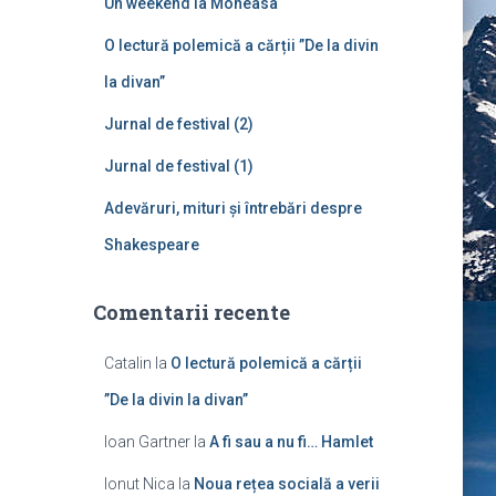
Un weekend la Moneasa
p
ă
O lectură polemică a cărții ”De la divin
:
la divan”
Jurnal de festival (2)
Jurnal de festival (1)
Adevăruri, mituri și întrebări despre
Shakespeare
Comentarii recente
Catalin
la
O lectură polemică a cărții
”De la divin la divan”
Ioan Gartner
la
A fi sau a nu fi… Hamlet
Ionut Nica
la
Noua rețea socială a verii