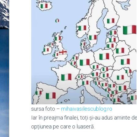
sursa foto –
mihaivasilescublog.ro
Iar în preajma finalei, toți și-au adus aminte d
opțiunea pe care o luaseră.