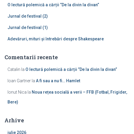
ă
O lectură polemică a cărții ”De la divin la divan”
:
Jurnal de festival (2)
Jurnal de festival (1)
Adevăruri, mituri și întrebări despre Shakespeare
Comentarii recente
Catalin
la
O lectură polemică a cărții ”De la divin la divan”
Ioan Gartner
la
A fi sau a nu fi… Hamlet
Ionut Nica
la
Noua rețea socială a verii – FFB (Fotbal, Frigider,
Bere)
Arhive
iulie 2026