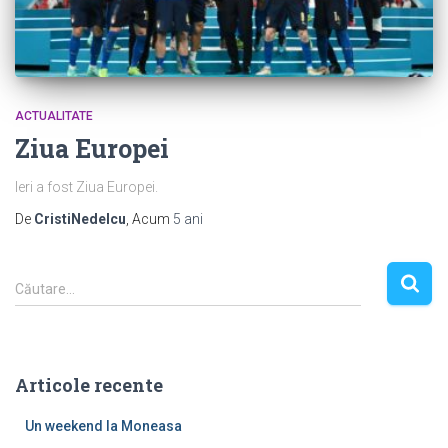
ACTUALITATE
Ziua Europei
Ieri a fost Ziua Europei.
De
CristiNedelcu
, Acum
5 ani
C
Căutare…
a
u
t
ă
Articole recente
d
u
Un weekend la Moneasa
p