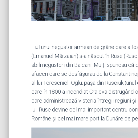
Fiul unui negustor armean de grâne care a fos
(Emanuel Mârzaian) s-a născut în Ruse (Rusciu
abili negustori din Balcani. Mulți spuneau că
afaceri care se desfășurau de la Constantino
al lui Teresenicli-Oglu, pașa din Rusciuk (unul 
care în 1800 a incendiat Craiova distrugând-
care administrează visteria întregii regiuni
lui, Ruse devine cel mai important centru com
Române și cel mai mare port la Dunăre de pe