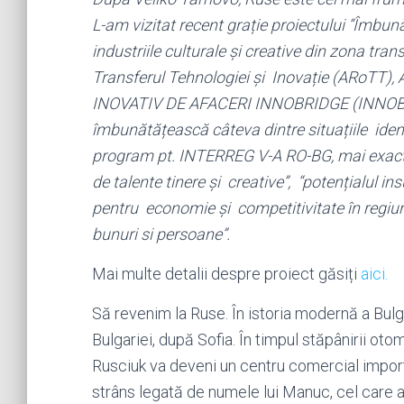
L-am vizitat recent grație proiectului “Îmbună
industriile culturale şi creative din zona tr
Transferul Tehnologiei și Inovație (ARoTT),
INOVATIV DE AFACERI INNOBRIDGE (INNOBRID
îmbunătățească câteva dintre situațiile ide
program pt. INTERREG V-A RO-BG, mai exact “de
de talente tinere și creative”, “potențialul i
pentru economie și competitivitate în regiune
bunuri si persoane”.
Mai multe detalii despre proiect găsiți
aici.
Să revenim la Ruse. În istoria modernă a Bulg
Bulgariei, după Sofia. În timpul stăpânirii ot
Rusciuk va deveni un centru comercial importa
strâns legată de numele lui Manuc, cel care a