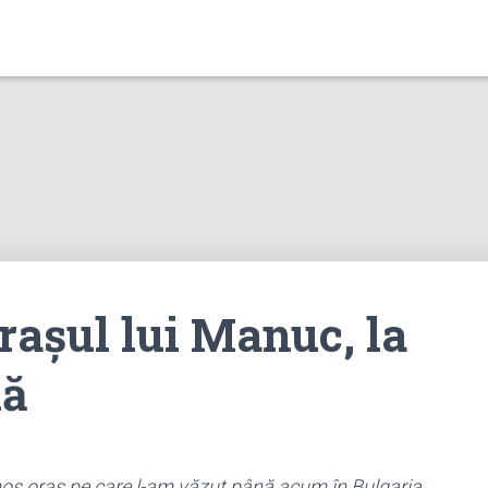
rașul lui Manuc, la
nă
os oraș pe care l-am văzut până acum în Bulgaria.