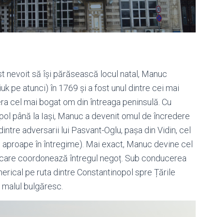
t nevoit să își părăsească locul natal, Manuc
k pe atunci) în 1769 și a fost unul dintre cei mai
 era cel mai bogat om din întreaga peninsulă. Cu
pol până la Iași, Manuc a devenit omul de încredere
dintre adversarii lui Pasvant-Oglu, pașa din Vidin, cel
o aproape în întregime). Mai exact, Manuc devine cel
 și care coordonează întregul negoț. Sub conducerea
erical pe ruta dintre Constantinopol spre Țările
 malul bulgăresc.