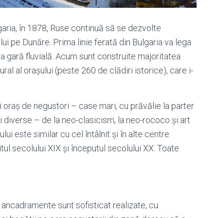
aria, în 1878, Ruse continuă să se dezvolte
ui pe Dunăre. Prima linie ferată din Bulgaria va lega
ma gară fluvială. Acum sunt construite majoritatea
ral al orașului (peste 260 de clădiri istorice), care i-
ui oraș de negustori – case mari, cu prăvălie la parter
mai diverse – de la neo-clasicism, la neo-rococo și art
ui este similar cu cel întâlnit și în alte centre
tul secolului XIX și începutul secolului XX. Toate
 ancadramente sunt sofisticat realizate, cu