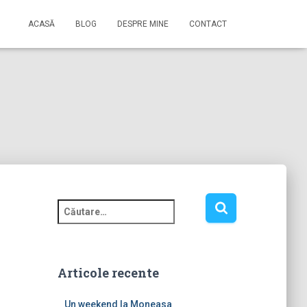
ACASĂ
BLOG
DESPRE MINE
CONTACT
C
a
u
t
ă
Articole recente
d
u
Un weekend la Moneasa