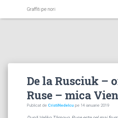
Graffiti pe nori
De la Rusciuk – o
Ruse – mica Vie
Publicat de
CristiNedelcu
pe
14 ianuarie 2019
După Veliko Târnovo, Ruse este cel mai frum