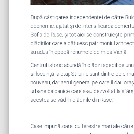
După câștigarea independenței de către Bulg
economic, ajutat și de intensificarea comerțul
Sofia de Ruse, și tot aici se construiește pri
clădirilor care alcătuiesc patrimoniul arhitectu
au adus în epocă renumele de mica Vienă.
Centrul istoric abundă în clădiri specifice un
și locuință la etaj. Stilurile sunt dintre cele 
nouveau, dar aerul general pe care îl dau orașul
urbane balcanice care s-au dezvoltat la sfârși
acestea se văd în clădirile din Ruse.
Case impunătoare, cu ferestre mari ale căror