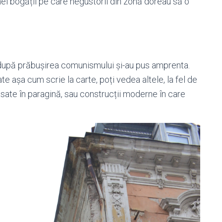
i bogății pe care negustorii din zonă doreau să o
după prăbușirea comunismului și-au pus amprenta.
tate așa cum scrie la carte, poți vedea altele, la fel de
ăsate în paragină, sau construcții moderne în care