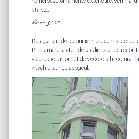
numeroase ornamente exterioare, semn al une
etaleze.
Desigur anii de comunism, precum și cei de 
Prin urmare, alături de clădiri istorice reabili
valoroase din punct de vedere arhitectural, l
kitsch-ul atinge apogeul.