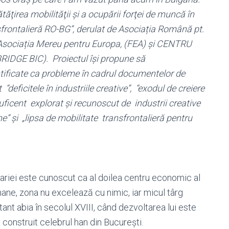
tăţirea mobilităţii şi a ocupării forţei de muncă în
ansfrontalieră RO-BG”, derulat de Asociația Română pt.
 Asociația Mereu pentru Europa, (FEA) și CENTRU
GE BIC). Proiectul își propune să
ntificate ca probleme în cadrul documentelor de
ficitele în industriile creative”, “exodul de creiere
nsuficent explorat și recunoscut de industrii creative
” și „lipsa de mobilitate transfrontalieră pentru
ariei este cunoscut ca al doilea centru economic al
omane, zona nu excelează cu nimic, iar micul târg
nt abia în secolul XVIII, când dezvoltarea lui este
 construit celebrul han din București.