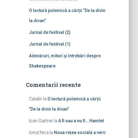
p
ă
O lectură polemică a cărții ”De la divin
:
la divan”
Jurnal de festival (2)
Jurnal de festival (1)
Adevăruri, mituri și întrebări despre
Shakespeare
Comentarii recente
Catalin
la
O lectură polemică a cărții
”De la divin la divan”
Ioan Gartner
la
A fi sau a nu fi… Hamlet
Ionut Nica
la
Noua rețea socială a verii