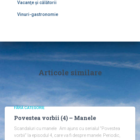
Vacanţe şi călătorii
Vinuri-gastronomie
Articole similare
FĂRĂ CATEGORIE
Povestea vorbii (4) – Manele
Scandaluri cu manele Am ajuns cu serialul ”Povestea
vorbii” la episodul 4, care va fi despre manele. Periodic,