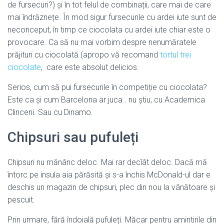
de fursecuri?) și în tot felul de combinații, care mai de care
mai îndrăznețe. În mod sigur fursecurile cu ardei iute sunt de
neconceput, în timp ce ciocolata cu ardei iute chiar este o
provocare. Ca să nu mai vorbim despre nenumăratele
prăjituri cu ciocolată (apropo vă recomand
tortul trei
ciocolate
, care este absolut delicios.
Serios, cum să pui fursecurile în competiție cu ciocolata?
Este ca și cum Barcelona ar juca.. nu știu, cu Academica
Clinceni. Sau cu Dinamo.
Chipsuri sau pufuleți
Chipsuri nu mănânc deloc. Mai rar decîât deloc. Dacă mă
întorc pe insula aia părăsită și s-a închis McDonald-ul dar e
deschis un magazin de chipsuri, plec din nou la vânătoare și
pescuit.
Prin urmare, fără îndoială pufuleți. Măcar pentru amintirile din