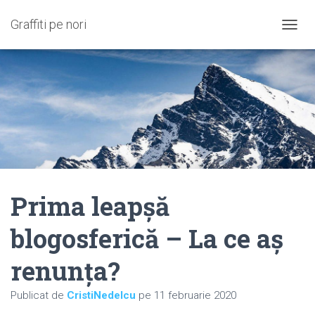
Graffiti pe nori
C
O
M
U
T
Ă
N
A
V
I
G
A
Prima leapșă
R
E
A
blogosferică – La ce aș
renunța?
Publicat de
CristiNedelcu
pe
11 februarie 2020