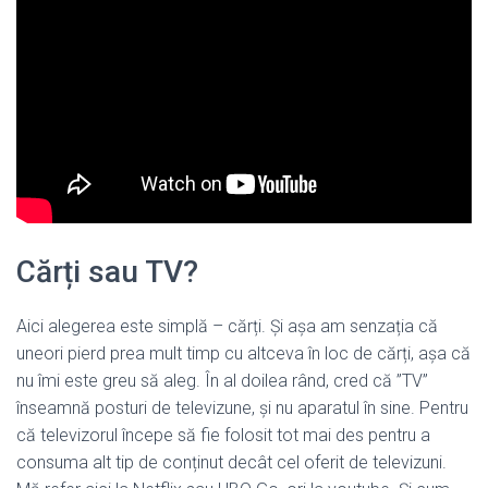
Cărți sau TV?
Aici alegerea este simplă – cărți. Și așa am senzația că
uneori pierd prea mult timp cu altceva în loc de cărți, așa că
nu îmi este greu să aleg. În al doilea rând, cred că ”TV”
înseamnă posturi de televizune, și nu aparatul în sine. Pentru
că televizorul începe să fie folosit tot mai des pentru a
consuma alt tip de conținut decât cel oferit de televizuni.