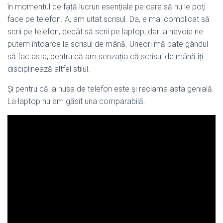
în momentul de față lucruri esențiale pe care să nu le poți
face pe telefon. A, am uitat scrisul. Da, e mai complicat să
scrii pe telefon, decât să scrii pe laptop, dar la nevoie ne
putem întoarce la scrisul de mână. Uneori mă bate gândul
să fac asta, pentru că am senzația că scrisul de mână îți
disciplinează altfel stilul.
Și pentru că la husa de telefon este și reclama asta genială.
La laptop nu am găsit una comparabilă.