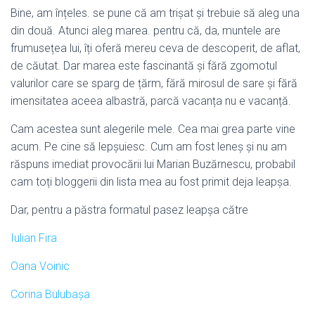
Bine, am înțeles. se pune că am trișat și trebuie să aleg una
din două. Atunci aleg marea. pentru că, da, muntele are
frumusețea lui, îți oferă mereu ceva de descoperit, de aflat,
de căutat. Dar marea este fascinantă și fără zgomotul
valurilor care se sparg de țărm, fără mirosul de sare și fără
imensitatea aceea albastră, parcă vacanța nu e vacanță.
Cam acestea sunt alegerile mele. Cea mai grea parte vine
acum. Pe cine să lepșuiesc. Cum am fost leneș și nu am
răspuns imediat provocării lui Marian Buzărnescu, probabil
cam toți bloggerii din lista mea au fost primit deja leapșa.
Dar, pentru a păstra formatul pasez leapșa către
Iulian Fira
Oana Voinic
Corina Bulubașa