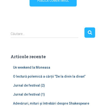
C
Căutare…
a
u
t
ă
Articole recente
d
u
Un weekend la Moneasa
p
ă
O lectură polemică a cărții ”De la divin la divan”
:
Jurnal de festival (2)
Jurnal de festival (1)
Adevăruri, mituri și întrebări despre Shakespeare