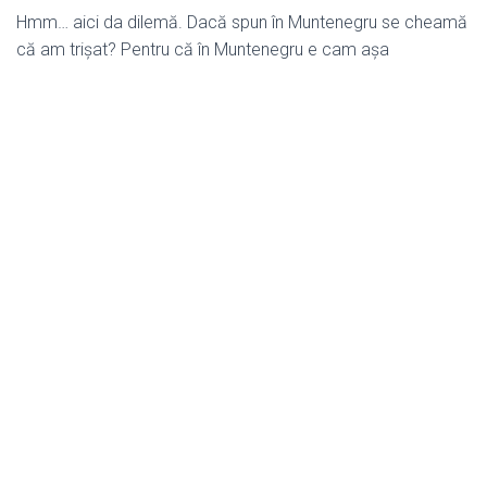
Hmm… aici da dilemă. Dacă spun în Muntenegru se cheamă
că am trișat? Pentru că în Muntenegru e cam așa