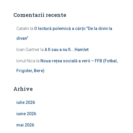
Comentarii recente
Catalin
la
O lectură polemică a cărții ”De la divin la
divan”
Ioan Gartner
la
A fi sau a nu fi… Hamlet
Ionut Nica
la
Noua rețea socială a verii – FFB (Fotbal,
Frigider, Bere)
Arhive
iulie 2026
iunie 2026
mai 2026