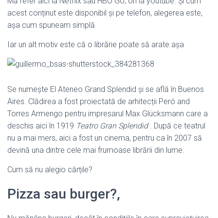
Mă refer aici la Netflix sau HBO Go, ori la youtube. Și cum
acest conținut este disponibil și pe telefon, alegerea este,
așa cum spuneam simplă.
Iar un alt motiv este că o librărie poate să arate așa
Se numește El Ateneo Grand Splendid și se află în Buenos
Aires. Clădirea a fost proiectată de arhitecții Peró and
Torres Armengo pentru impresarul Max Glücksmann care a
deschis aici în 1919
Teatro Gran Splendid
. După ce teatrul
nu a mai mers, aici a fost un cinema, pentru ca în 2007 să
devină una dintre cele mai frumoase librării din lume.
Cum să nu alegio cărțile?
Pizza sau burger?,