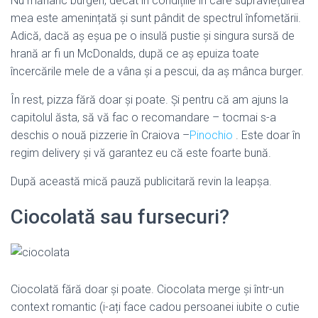
Nu mănânc burgeri, decât în condițiile în care supraviețuirea
mea este amenințată și sunt pândit de spectrul înfometării.
Adică, dacă aș eșua pe o insulă pustie și singura sursă de
hrană ar fi un McDonalds, după ce aș epuiza toate
încercările mele de a vâna și a pescui, da aș mânca burger.
În rest, pizza fără doar și poate. Și pentru că am ajuns la
capitolul ăsta, să vă fac o recomandare – tocmai s-a
deschis o nouă pizzerie în Craiova –
Pinochio
. Este doar în
regim delivery și vă garantez eu că este foarte bună.
După această mică pauză publicitară revin la leapșa.
Ciocolată sau fursecuri?
Ciocolată fără doar și poate. Ciocolata merge și într-un
context romantic (i-ați face cadou persoanei iubite o cutie