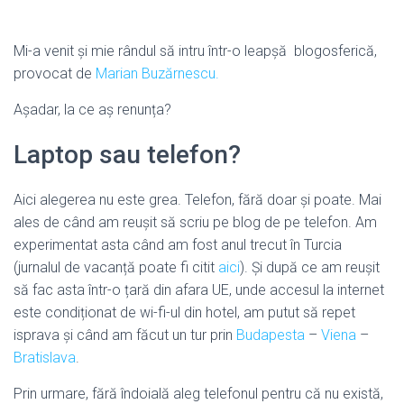
Mi-a venit și mie rândul să intru într-o leapșă blogosferică,
provocat de
Marian Buzărnescu.
Așadar, la ce aș renunța?
Laptop sau telefon?
Aici alegerea nu este grea. Telefon, fără doar și poate. Mai
ales de când am reușit să scriu pe blog de pe telefon. Am
experimentat asta când am fost anul trecut în Turcia
(jurnalul de vacanță poate fi citit
aici
). Și după ce am reușit
să fac asta într-o țară din afara UE, unde accesul la internet
este condiționat de wi-fi-ul din hotel, am putut să repet
isprava și când am făcut un tur prin
Budapesta
–
Viena
–
Bratislava
.
Prin urmare, fără îndoială aleg telefonul pentru că nu există,