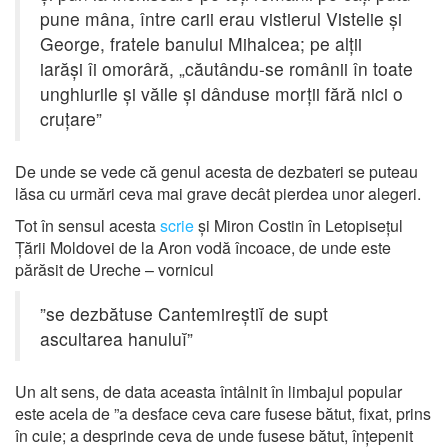
pune mâna, între carii erau vistierul Vistelie și
George, fratele banului Mihalcea; pe alții
iarăși îi omorâră, „căutându-se românii în toate
unghiurile și văile și dânduse morții fără nici o
cruțare”
De unde se vede că genul acesta de dezbateri se puteau
lăsa cu urmări ceva mai grave decât pierdea unor alegeri.
Tot în sensul acesta
scrie
și Miron Costin în Letopisețul
Țării Moldovei de la Aron vodă încoace, de unde este
părăsit de Ureche – vornicul
”se dezbătuse Cantemireștiĭ de supt
ascultarea hanuluĭ”
Un alt sens, de data aceasta întâlnit în limbajul popular
este acela de ”a desface ceva care fusese bătut, fixat, prins
în cuie; a desprinde ceva de unde fusese bătut, înțepenit