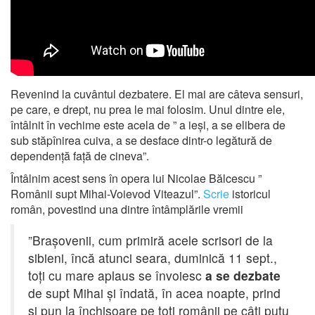
Revenind la cuvântul dezbatere. El mai are câteva sensuri,
pe care, e drept, nu prea le mai folosim. Unul dintre ele,
întâlnit în vechime este acela de ” a ieși, a se elibera de
sub stăpînirea cuiva, a se desface dintr-o legătură de
dependență față de cineva”.
Întâlnim acest sens în opera lui Nicolae Bălcescu ”
Românii supt Mihai-Voievod Viteazul”.
Scrie
istoricul
român, povestind una dintre întâmplările vremii
”Brașovenii, cum primiră acele scrisori de la
sibieni, încă atunci seara, duminică 11 sept.,
toți cu mare aplaus se învoiesc
a se dezbate
de supt Mihai și îndată, în acea noapte, prind
și pun la închisoare pe toți românii pe câți putu