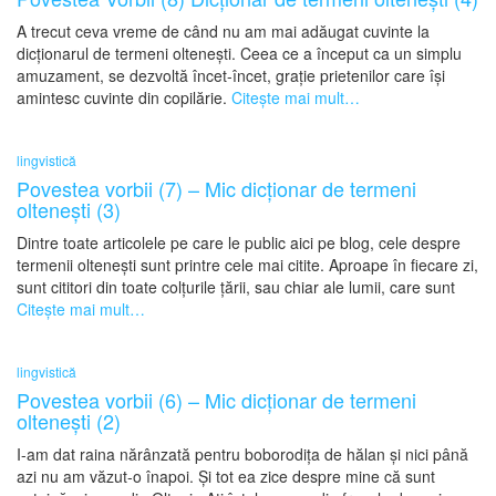
A trecut ceva vreme de când nu am mai adăugat cuvinte la
dicționarul de termeni oltenești. Ceea ce a început ca un simplu
amuzament, se dezvoltă încet-încet, grație prietenilor care își
amintesc cuvinte din copilărie.
Citește mai mult…
lingvistică
Povestea vorbii (7) – Mic dicționar de termeni
oltenești (3)
Dintre toate articolele pe care le public aici pe blog, cele despre
termenii oltenești sunt printre cele mai citite. Aproape în fiecare zi,
sunt cititori din toate colțurile țării, sau chiar ale lumii, care sunt
Citește mai mult…
lingvistică
Povestea vorbii (6) – Mic dicționar de termeni
oltenești (2)
I-am dat raina nărânzată pentru boborodița de hălan și nici până
azi nu am văzut-o înapoi. Și tot ea zice despre mine că sunt