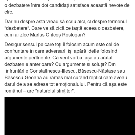
o dezbatere între doi candidați satisface această nevoie de
circ.
Dar nu despre asta vreau să scriu aici, ci despre termenul
”dezbatere”. Care va să zică ce iaștă aceea o dezbatere,
cum ar zice Marius Chicoș Rostogan?
Desigur sensul pe care toți îl folosim acum este cel de
confruntare în care adversarii își apără ideile folosind
argumente pertinente. Că veni vorba, așa au arătat
dezbaterile anterioare? Cu argumente și soluții? Din
înfruntările Constatinescu-Iliescu, Băsescu-Năstase sau
Băsescu-Geoană au rămas mai curând replici care aveau
darul de a se adresa tot emoționalului. Pentru că așa este
românul – are ”naturelul simțitor”.