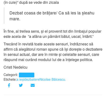
(în cuie)” după se vede din zicala
Dezbat coasa de brățare/ Ca să ies la șleahu
mare.
În fine, al treilea sens, și el provenit tot din limbajul popular
este acela de ”a afâna un pământ bătut, uscat, întărit.”
Trecând în revistă toate aceste sensuri, îndrăznesc să
affirm că alegătorul roman spune că își dorește o dezbatere
în sensul actual, dar are în minte și celelalte sensuri, care
răspund mai curând modului lui de a înțelege politica.
Cristi Nedelcu
Categorii:
lingvistică
Etichete:
a ieși
dezbatere
Nicolae Bălcescu.