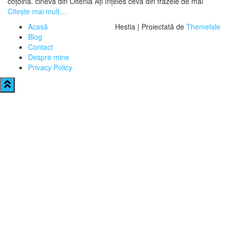
coțoină. cineva din Oltenia Ați înțeles ceva din frazele de mai
Citește mai mult…
Acasă
Hestia | Proiectată de
ThemeIsle
Blog
Contact
Despre mine
Privacy Policy