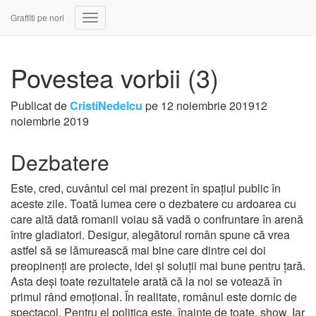
Graffiti pe nori
Comută
navigarea
Povestea vorbii (3)
Publicat de
CristiNedelcu
pe
12 noiembrie 2019
12
noiembrie 2019
Dezbatere
Este, cred, cuvântul cel mai prezent în spațiul public în
aceste zile. Toată lumea cere o dezbatere cu ardoarea cu
care altă dată romanii voiau să vadă o confruntare în arenă
între gladiatori. Desigur, alegătorul român spune că vrea
astfel să se lămurească mai bine care dintre cei doi
preopinenți are proiecte, idei și soluții mai bune pentru țară.
Asta deși toate rezultatele arată că la noi se votează în
primul rând emoțional. În realitate, românul este dornic de
spectacol. Pentru el politica este, înainte de toate, show. Iar