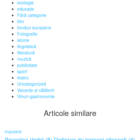
ecologie
educaţie
Fără categorie
film
fonduri europene
Fotografie
istorie
lingvistică
literatură
muzică
publicitate
sport
teatru
Uncategorized
Vacanţe şi călătorii
Vinuri-gastronomie
Articole similare
lingvistică
Povestea Vorbii (8) Dicționar de termeni oltenești (4)