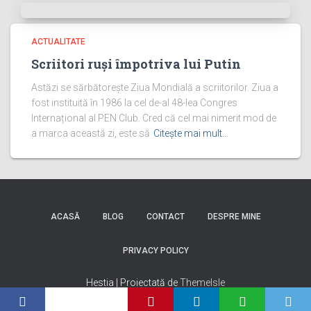
ACTUALITATE
Scriitori ruși împotriva lui Putin
Astăzi se sărbătorește Ziua Mondială a scriitorilor. Ziua a
fost instituită în 1986 la cel de-al 48-lea Congres
Internațional al PEN Club. Cred că cel mai nimerit mod de
a marca această zi, este să
Citește mai mult…
ACASĂ
BLOG
CONTACT
DESPRE MINE
PRIVACY POLICY
Hestia | Proiectată de
ThemeIsle