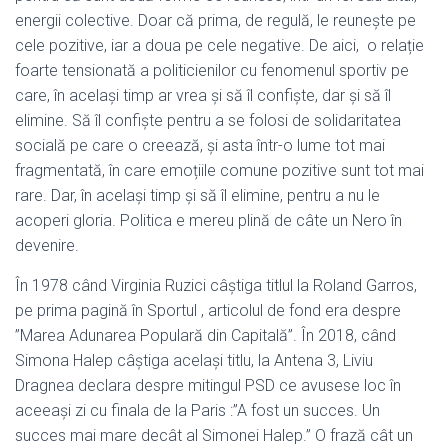
energii colective. Doar că prima, de regulă, le reunește pe
cele pozitive, iar a doua pe cele negative. De aici, o relație
foarte tensionată a politicienilor cu fenomenul sportiv pe
care, în același timp ar vrea și să îl confiște, dar și să îl
elimine. Să îl confiște pentru a se folosi de solidaritatea
socială pe care o creează, și asta într-o lume tot mai
fragmentată, în care emoțiile comune pozitive sunt tot mai
rare. Dar, în același timp și să îl elimine, pentru a nu le
acoperi gloria. Politica e mereu plină de câte un Nero în
devenire.
În 1978 când Virginia Ruzici câștiga titlul la Roland Garros,
pe prima pagină în Sportul , articolul de fond era despre
”Marea Adunarea Populară din Capitală”. În 2018, când
Simona Halep câștiga același titlu, la Antena 3, Liviu
Dragnea declara despre mitingul PSD ce avusese loc în
aceeași zi cu finala de la Paris :”A fost un succes. Un
succes mai mare decât al Simonei Halep.” O frază cât un