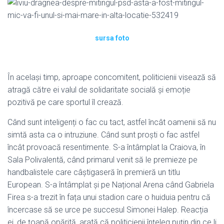
sursa foto
În același timp, aproape concomitent, politicienii visează să
atragă către ei valul de solidaritate socială și emoție
pozitivă pe care sportul îl crează.
Când sunt inteligenți o fac cu tact, astfel încât oamenii să nu
simtă asta ca o intruziune. Când sunt proști o fac astfel
încât provoacă resentimente. S-a întâmplat la Craiova, în
Sala Polivalentă, când primarul venit să le premieze pe
handbalistele care câștigaseră în premieră un titlu
European. S-a întâmplat și pe Național Arena când Gabriela
Firea s-a trezit în fața unui stadion care o huiduia pentru că
încercase să se urce pe succesul Simonei Halep. Reacția
ei, de țoapă opărită, arată că politicienii înțeleg puțin din ce li