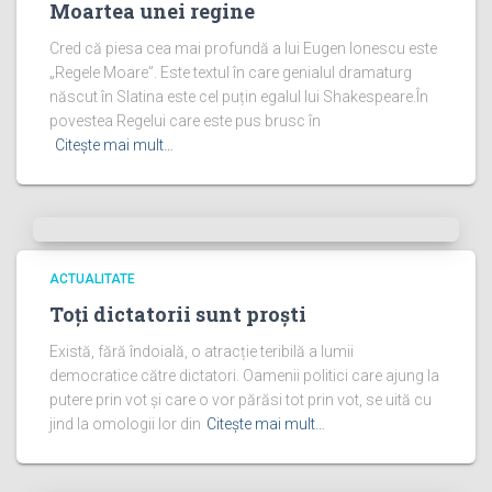
Moartea unei regine
Cred că piesa cea mai profundă a lui Eugen Ionescu este
„Regele Moare”. Este textul în care genialul dramaturg
născut în Slatina este cel puțin egalul lui Shakespeare.În
povestea Regelui care este pus brusc în
Citește mai mult…
ACTUALITATE
Toți dictatorii sunt proști
Există, fără îndoială, o atracție teribilă a lumii
democratice către dictatori. Oamenii politici care ajung la
putere prin vot și care o vor părăsi tot prin vot, se uită cu
jind la omologii lor din
Citește mai mult…