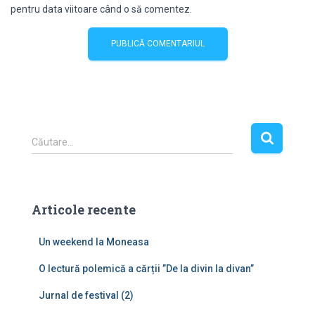
pentru data viitoare când o să comentez.
C
Căutare…
a
u
t
ă
Articole recente
d
u
Un weekend la Moneasa
p
ă
O lectură polemică a cărții ”De la divin la divan”
:
Jurnal de festival (2)