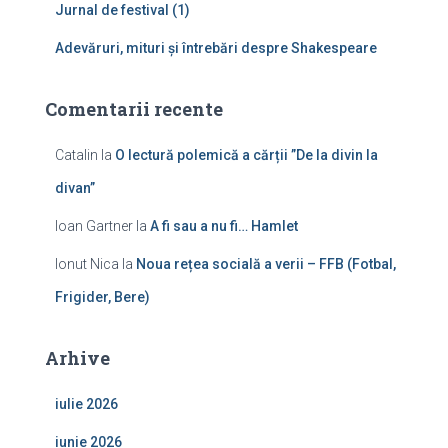
Jurnal de festival (1)
Adevăruri, mituri și întrebări despre Shakespeare
Comentarii recente
Catalin
la
O lectură polemică a cărții ”De la divin la
divan”
Ioan Gartner
la
A fi sau a nu fi… Hamlet
Ionut Nica
la
Noua rețea socială a verii – FFB (Fotbal,
Frigider, Bere)
Arhive
iulie 2026
iunie 2026