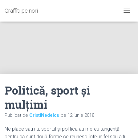
Graffiti pe nori
C
O
M
U
T
Ă
N
A
V
I
G
A
Politică, sport și
R
E
A
mulțimi
Publicat de
CristiNedelcu
pe
12 iunie 2018
Ne place sau nu, sportul și politica au mereu tangență,
pentru că sunt două forme ce reunesc, într-un fel sau altul,