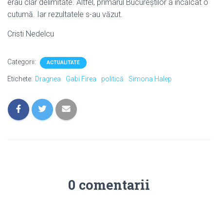
erau clar delimitate. Altfel, primarul Bucureștilor a încălcat o
cutumă. Iar rezultatele s-au văzut.
Cristi Nedelcu
Categorii:
ACTUALITATE
Etichete:
Dragnea
Gabi Firea
politică
Simona Halep
0 comentarii