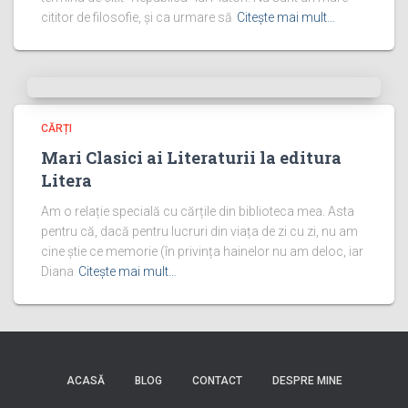
cititor de filosofie, și ca urmare să
Citește mai mult…
CĂRȚI
Mari Clasici ai Literaturii la editura
Litera
Am o relație specială cu cărțile din biblioteca mea. Asta
pentru că, dacă pentru lucruri din viața de zi cu zi, nu am
cine știe ce memorie (în privința hainelor nu am deloc, iar
Diana
Citește mai mult…
ACASĂ
BLOG
CONTACT
DESPRE MINE