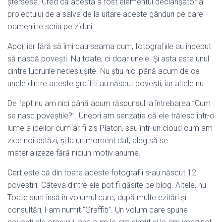
ștersese. Cred că acesta a fost elementul declanșator al
proiectului de a salva de la uitare aceste gânduri pe care
oamenii le scriu pe ziduri.
Apoi, iar fără să îmi dau seama cum, fotografiile au început
să nască povești. Nu toate, ci doar unele. Și asta este unul
dintre lucrurile nedeslușite. Nu știu nici până acum de ce
unele dintre aceste graffiti au născut povești, iar altele nu.
De fapt nu am nici până acum răspunsul la întrebarea ”Cum
se nasc poveștile?”. Uneori am senzația că ele trăiesc într-o
lume a ideilor cum ar fi zis Platon, sau într-un cloud cum am
zice noi astăzi, și la un moment dat, aleg să se
materializeze fără niciun motiv anume.
Cert este că din toate aceste fotografii s-au născut 12
povestiri. Câteva dintre ele pot fi găsite pe blog. Altele, nu.
Toate sunt însă în volumul care, după multe ezitări și
consultări, l-am numit ”Graffiti”. Un volum care spune