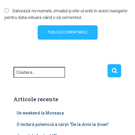
Salvează-mi numele, emailul și site-ul web în acest navigator
pentru data viitoare când o să comentez.
C
a
u
t
ă
Articole recente
d
u
Un weekend la Moneasa
p
ă
O lectură polemică a cărții ”De la divin la divan”
: