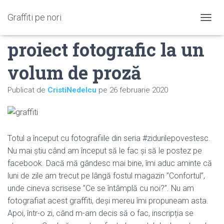
Graffiti pe nori
Graffiti – de la un
C
O
proiect fotografic la un
M
U
T
volum de proză
Ă
N
Publicat de
CristiNedelcu
pe
26 februarie 2020
A
V
I
G
A
Totul a început cu fotografiile din seria #zidurilepovestesc.
R
E
Nu mai știu când am început să le fac și să le postez pe
A
facebook. Dacă mă gândesc mai bine, îmi aduc aminte că
luni de zile am trecut pe lângă fostul magazin ”Confortul”,
unde cineva scrisese ”Ce se întâmplă cu noi?”. Nu am
fotografiat acest graffiti, deși mereu îmi propuneam asta.
Apoi, într-o zi, când m-am decis să o fac, inscripția se