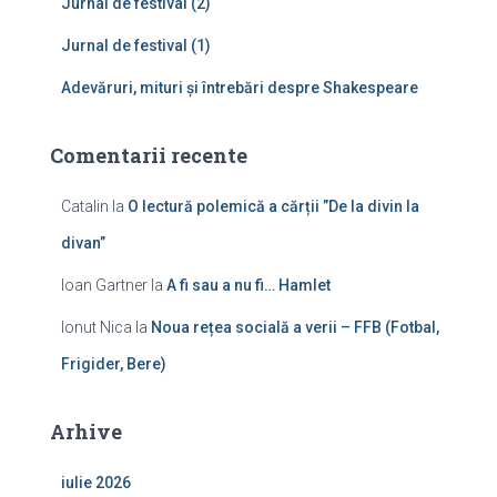
Jurnal de festival (2)
Jurnal de festival (1)
Adevăruri, mituri și întrebări despre Shakespeare
Comentarii recente
Catalin
la
O lectură polemică a cărții ”De la divin la
divan”
Ioan Gartner
la
A fi sau a nu fi… Hamlet
Ionut Nica
la
Noua rețea socială a verii – FFB (Fotbal,
Frigider, Bere)
Arhive
iulie 2026