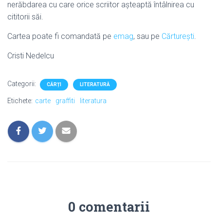
nerăbdarea cu care orice scriitor așteaptă întâlnirea cu
cititorii săi.
Cartea poate fi comandată pe
emag
, sau pe
Cărturești
.
Cristi Nedelcu
Categorii:
CĂRȚI
LITERATURĂ
Etichete:
carte
graffiti
literatura
0 comentarii