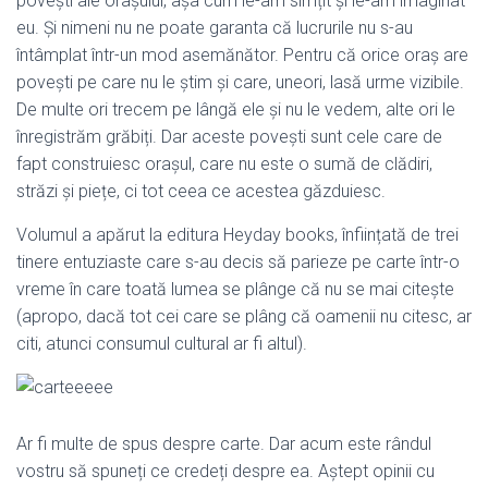
povești ale orașului, așa cum le-am simțit și le-am imaginat
eu. Și nimeni nu ne poate garanta că lucrurile nu s-au
întâmplat într-un mod asemănător. Pentru că orice oraș are
povești pe care nu le știm și care, uneori, lasă urme vizibile.
De multe ori trecem pe lângă ele și nu le vedem, alte ori le
înregistrăm grăbiți. Dar aceste povești sunt cele care de
fapt construiesc orașul, care nu este o sumă de clădiri,
străzi și piețe, ci tot ceea ce acestea găzduiesc.
Volumul a apărut la editura Heyday books, înființată de trei
tinere entuziaste care s-au decis să parieze pe carte într-o
vreme în care toată lumea se plânge că nu se mai citește
(apropo, dacă tot cei care se plâng că oamenii nu citesc, ar
citi, atunci consumul cultural ar fi altul).
Ar fi multe de spus despre carte. Dar acum este rândul
vostru să spuneți ce credeți despre ea. Aștept opinii cu