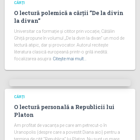
CĂRȚI
O lectură polemică a cărții ”De la divin
la divan”
Universitar ca formație și cititor prin vocație, Cătălin
Ghiță propune în volumul „De la divin la divan” un mod de
lectură atipic, dar și provocator. Autorul recitește
literatura clasică europeană printr-o grilă inedită:
focalizarea asupra
Citește mai mult…
CĂRȚI
O lectură personală a Republicii lui
Platon
Am profitat de vacanța pe care am petrecut-o în
Uranopolis (despre care a povestit Diana aici) pentru a
termina de citit ”Republica” lui Platon. Nu sunt un mare