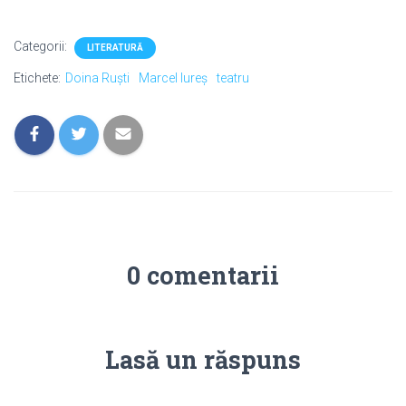
Categorii:
LITERATURĂ
Etichete:
Doina Ruști
Marcel Iureș
teatru
0 comentarii
Lasă un răspuns