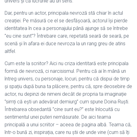
univers și că lucrurile au un sens.
Dar, pentru un actor, principala nevroză stă chiar în actul
creației. Pe măsură ce el se desfășoară, actorul își pierde
identitatea în cea a personajului până ajunge să se întrebe
”eu cine sunt”? Întrebare care, repetată seară de seară, pe
scenă și în afara ei duce nevroza la un rang greu de atins
altfel.
Cum este la scriitor? Aici nu criza identitară este principala
formă de nevroză, ci narcisismul. Pentru că ai în mână un
întreg univers, cu personaje, locuri, pentru că dispui de timp
și spațiu după buna ta plăcere, pentru că, spre deosebire de
actor, nu depinzi de nimeni decât de propria ta imaginație
”simți că ești un adevărat demiurg” cum spune Doina Ruști.
Întrebarea obsedantă ”cine sunt eu?” este înlocuită cu
sentimentul unei puteri nemăsurate. De aici teama
principală a unui scriitor – aceea de pagina albă. Teama că,
într-o bună zi, inspirația, care nu știi de unde vine (cum să îți