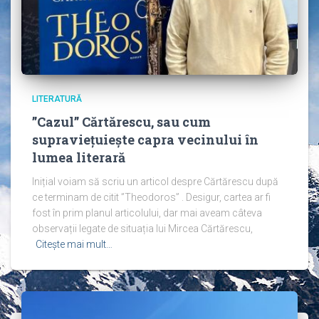
LITERATURĂ
”Cazul” Cărtărescu, sau cum
supraviețuiește capra vecinului în
lumea literară
Inițial voiam să scriu un articol despre Cărtărescu după
ce terminam de citit ”Theodoros” . Desigur, cartea ar fi
fost în prim planul articolului, dar mai aveam câteva
observații legate de situația lui Mircea Cărtărescu,
Citește mai mult…