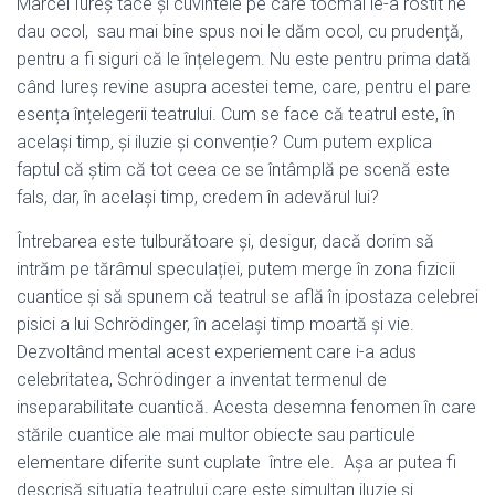
Marcel Iureș tace și cuvintele pe care tocmai le-a rostit ne
dau ocol, sau mai bine spus noi le dăm ocol, cu prudență,
pentru a fi siguri că le înțelegem. Nu este pentru prima dată
când Iureș revine asupra acestei teme, care, pentru el pare
esența înțelegerii teatrului. Cum se face că teatrul este, în
același timp, și iluzie și convenție? Cum putem explica
faptul că știm că tot ceea ce se întâmplă pe scenă este
fals, dar, în același timp, credem în adevărul lui?
Întrebarea este tulburătoare și, desigur, dacă dorim să
intrăm pe tărâmul speculației, putem merge în zona fizicii
cuantice și să spunem că teatrul se află în ipostaza celebrei
pisici a lui Schrödinger, în același timp moartă și vie.
Dezvoltând mental acest experiement care i-a adus
celebritatea, Schrödinger a inventat termenul de
inseparabilitate cuantică. Acesta desemna fenomen în care
stările cuantice ale mai multor obiecte sau particule
elementare diferite sunt cuplate între ele. Așa ar putea fi
descrisă situația teatrului care este simultan iluzie și