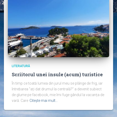
LITERATURĂ
Scriitorul unei insule (acum) turistice
În timp ce toată lumea din jurul meu se plânge de frig, iar
întrebarea ”ați dat drumul la centrală?” a devenit subiect
de glume pe facebook, mie îmi fuge gândul la vacanța de
vară. Care
Citește mai mult…