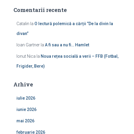
Comentarii recente
Catalin
la
O lectură polemică a cărții ”De la divin la
divan”
Ioan Gartner
la
A fi sau a nu fi… Hamlet
Ionut Nica
la
Noua rețea socială a verii – FFB (Fotbal,
Frigider, Bere)
Arhive
iulie 2026
iunie 2026
mai 2026
februarie 2026