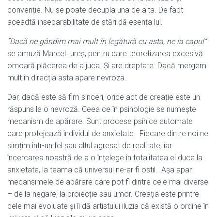
convenție. Nu se poate decupla una de alta. De fapt
aceadtă inseparabilitate de stări dă esența lui.
”Dacă ne gândim mai mult în legătură cu asta, ne ia capul”
se amuză Marcel Iureș, pentru care teoretizarea excesivă
omoară plăcerea de a juca. Și are dreptate. Dacă mergem
mult în direcția asta apare nevroza.
Dar, dacă este să fim sinceri, orice act de creație este un
răspuns la o nevroză. Ceea ce în psihologie se numește
mecanism de apărare. Sunt procese psihice automate
care protejează individul de anxietate. Fiecare dintre noi ne
simțim într-un fel sau altul agresat de realitate, iar
încercarea noastră de a o înțelege în totalitatea ei duce la
anxietate, la teama că universul ne-ar fi ostil. Așa apar
mecansimele de apărare care pot fi dintre cele mai diverse
– de la negare, la proiecție sau umor. Creația este printre
cele mai evoluate și îi dă artistului iluzia că există o ordine în