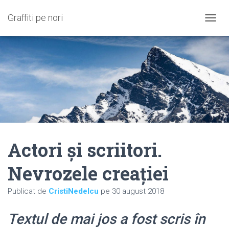
Graffiti pe nori
C
O
M
U
T
Ă
N
A
V
I
G
A
Actori și scriitori.
R
E
A
Nevrozele creației
Publicat de
CristiNedelcu
pe
30 august 2018
Textul de mai jos a fost scris în