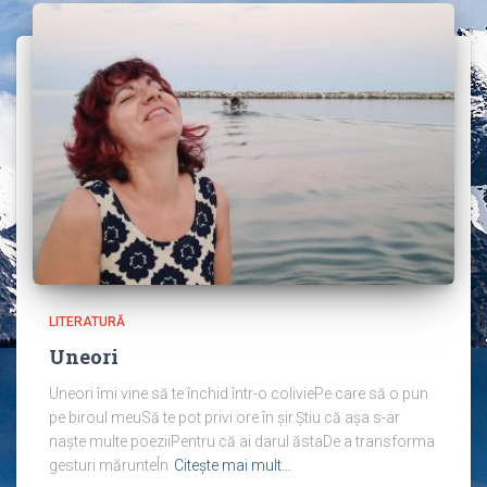
LITERATURĂ
Uneori
Uneori îmi vine să te închid într-o coliviePe care să o pun
pe biroul meuSă te pot privi ore în șir.Știu că așa s-ar
naște multe poeziiPentru că ai darul ăstaDe a transforma
gesturi mărunteÎn
Citește mai mult…