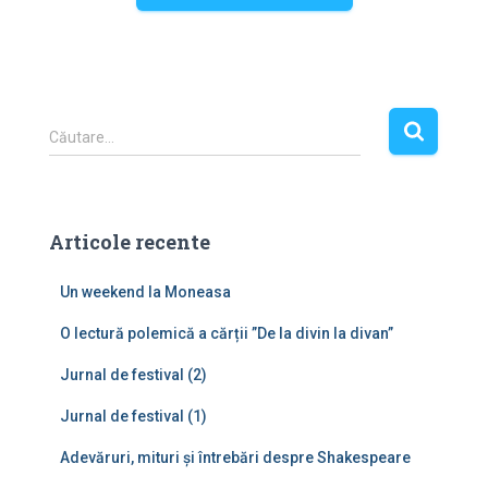
C
Căutare…
a
u
t
ă
Articole recente
d
u
Un weekend la Moneasa
p
ă
O lectură polemică a cărții ”De la divin la divan”
:
Jurnal de festival (2)
Jurnal de festival (1)
Adevăruri, mituri și întrebări despre Shakespeare