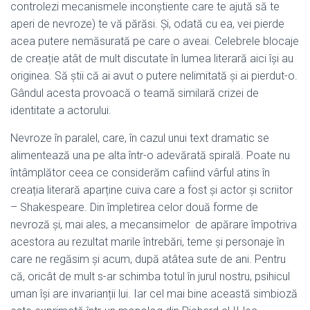
controlezi mecanismele inconștiente care te ajută să te
aperi de nevroze) te vă părăsi. Și, odată cu ea, vei pierde
acea putere nemăsurată pe care o aveai. Celebrele blocaje
de creație atât de mult discutate în lumea literară aici își au
originea. Să știi că ai avut o putere nelimitată și ai pierdut-o.
Gândul acesta provoacă o teamă similară crizei de
identitate a actorului.
Nevroze în paralel, care, în cazul unui text dramatic se
alimentează una pe alta într-o adevărată spirală. Poate nu
întâmplător ceea ce considerăm cafiind vârful atins în
creația literară aparține cuiva care a fost și actor și scriitor
– Shakespeare. Din împletirea celor două forme de
nevroză și, mai ales, a mecansimelor de apărare împotriva
acestora au rezultat marile întrebări, teme și personaje în
care ne regăsim și acum, după atâtea sute de ani. Pentru
că, oricât de mult s-ar schimba totul în jurul nostru, psihicul
uman își are invarianții lui. Iar cel mai bine această simbioză