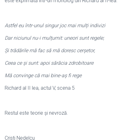
este exprimată într-un monolog din Richard al II-lea.
Astfel eu într-unul singur joc mai mulți indivizi
Dar niciunul nu-i mulțumit: uneori sunt regele
;
Și trădările mă fac să mă doresc cerșetor,
Ceea ce și sunt: apoi sărăcia zdrobitoare
Mă convinge că mai bine-aș fi rege
Richard al II lea, actul V, scena 5
Restul este teorie și nevroză.
Cristi Nedelcu