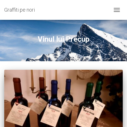
Graffiti pe nori
COMU
NAVIG
Vinul lui Precup