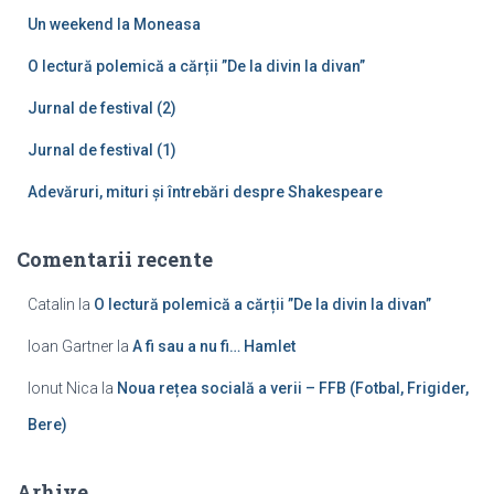
u
Un weekend la Moneasa
p
ă
O lectură polemică a cărții ”De la divin la divan”
:
Jurnal de festival (2)
Jurnal de festival (1)
Adevăruri, mituri și întrebări despre Shakespeare
Comentarii recente
Catalin
la
O lectură polemică a cărții ”De la divin la divan”
Ioan Gartner
la
A fi sau a nu fi… Hamlet
Ionut Nica
la
Noua rețea socială a verii – FFB (Fotbal, Frigider,
Bere)
Arhive