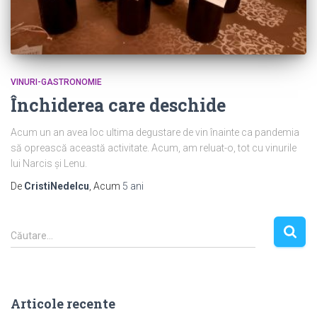
VINURI-GASTRONOMIE
Închiderea care deschide
Acum un an avea loc ultima degustare de vin înainte ca pandemia
să oprească această activitate. Acum, am reluat-o, tot cu vinurile
lui Narcis și Lenu.
De
CristiNedelcu
, Acum
5 ani
C
Căutare…
a
u
t
ă
Articole recente
d