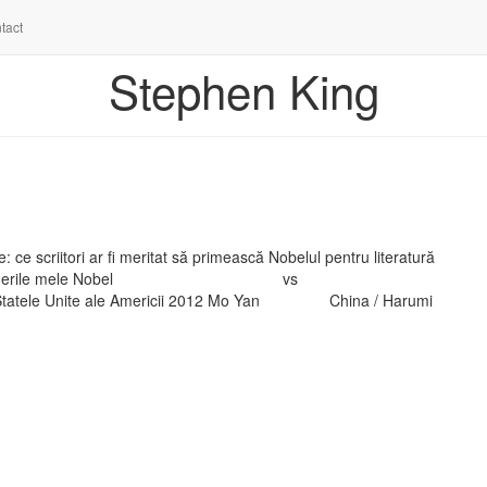
tact
Stephen King
: ce scriitori ar fi meritat să primească Nobelul pentru literatură
iu. Acestea sunt alegerile mele Nobel vs
er Statele Unite ale Americii 2012 Mo Yan China / Harumi