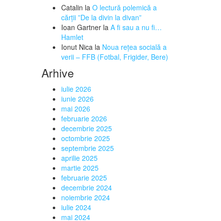
Catalin
la
O lectură polemică a
cărții ”De la divin la divan”
Ioan Gartner
la
A fi sau a nu fi…
Hamlet
Ionut Nica
la
Noua rețea socială a
verii – FFB (Fotbal, Frigider, Bere)
Arhive
iulie 2026
iunie 2026
mai 2026
februarie 2026
decembrie 2025
octombrie 2025
septembrie 2025
aprilie 2025
martie 2025
februarie 2025
decembrie 2024
noiembrie 2024
iulie 2024
mai 2024