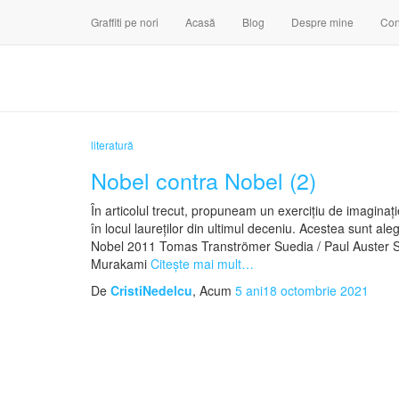
Graffiti pe nori
Acasă
Blog
Despre mine
Con
literatură
Nobel contra Nobel (2)
În articolul trecut, propuneam un exercițiu de imaginație
în locul laureților din ultimul decen
Nobel 2011 Tomas Tranströmer Suedia / Paul Aust
Murakami
Citește mai mult…
De
CristiNedelcu
, Acum
5 ani
18 octombrie 2021