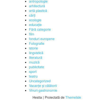
antropologie
arhitectură
artă plastică
cărți
ecologie
educaţie
Fără categorie
film
fonduri europene
Fotografie
istorie
lingvistică
literatură
muzică
publicitate
sport
teatru
Uncategorized
Vacanţe şi călătorii
Vinuri-gastronomie
Hestia | Proiectată de
ThemeIsle