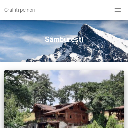
Graffiti pe nori
COMU
NAVIG
Sâmburești