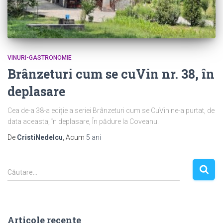
VINURI-GASTRONOMIE
Brânzeturi cum se cuVin nr. 38, în
deplasare
Cea de-a 38-a ediție a seriei Brânzeturi cum se CuVin ne-a purtat, de
data aceasta, în deplasare, În pădure la Coveanu.
De
CristiNedelcu
, Acum
5 ani
C
Căutare…
a
u
t
ă
Articole recente
d