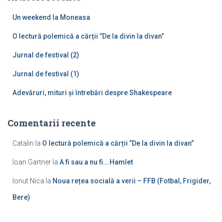
u
Un weekend la Moneasa
p
ă
O lectură polemică a cărții ”De la divin la divan”
:
Jurnal de festival (2)
Jurnal de festival (1)
Adevăruri, mituri și întrebări despre Shakespeare
Comentarii recente
Catalin
la
O lectură polemică a cărții ”De la divin la divan”
Ioan Gartner
la
A fi sau a nu fi… Hamlet
Ionut Nica
la
Noua rețea socială a verii – FFB (Fotbal, Frigider,
Bere)