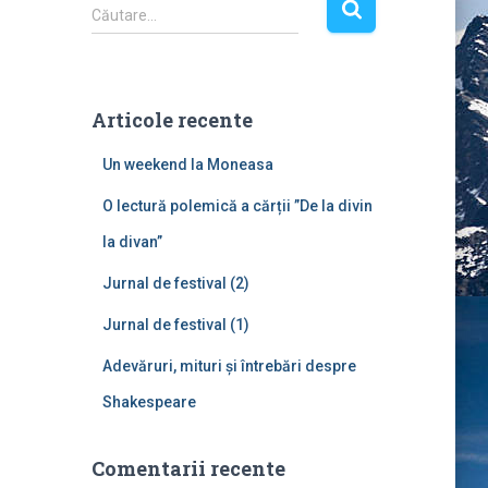
C
Căutare…
a
u
t
ă
Articole recente
d
u
Un weekend la Moneasa
p
ă
O lectură polemică a cărții ”De la divin
:
la divan”
Jurnal de festival (2)
Jurnal de festival (1)
Adevăruri, mituri și întrebări despre
Shakespeare
Comentarii recente