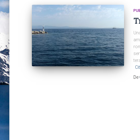
PUB
T
Und
am 
rom
ser
ter
Ci
De