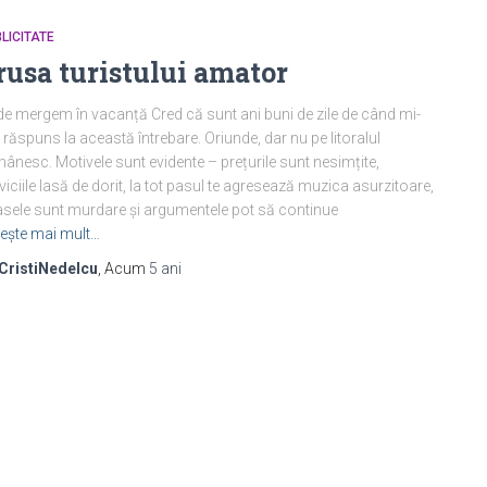
LICITATE
rusa turistului amator
e mergem în vacanță Cred că sunt ani buni de zile de când mi-
răspuns la această întrebare. Oriunde, dar nu pe litoralul
ânesc. Motivele sunt evidente – prețurile sunt nesimțite,
viciile lasă de dorit, la tot pasul te agresează muzica asurzitoare,
asele sunt murdare și argumentele pot să continue
tește mai mult…
CristiNedelcu
, Acum
5 ani