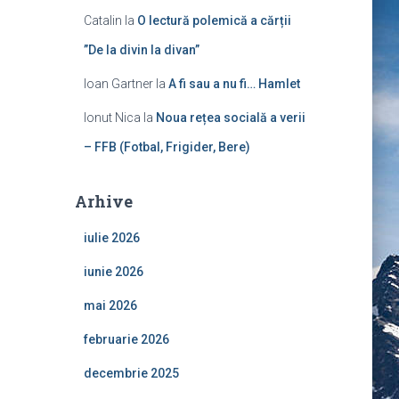
Catalin
la
O lectură polemică a cărții
”De la divin la divan”
Ioan Gartner
la
A fi sau a nu fi… Hamlet
Ionut Nica
la
Noua rețea socială a verii
– FFB (Fotbal, Frigider, Bere)
Arhive
iulie 2026
iunie 2026
mai 2026
februarie 2026
decembrie 2025