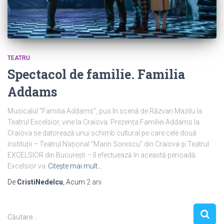
TEATRU
Spectacol de familie. Familia
Addams
Musicalul ”Familia Addams”, pus în scenă de Răzvan Mazilu la
Teatrul Excelsior, vine la Craiova. Prezența Familiei Addams la
Craiova se datorează unui schimb cultural pe care cele două
instituții – Teatrul Național “Marin Sorescu” din Craiova și Teatrul
EXCELSIOR din București – îl efectuează în această perioadă:
Excelsior va
Citește mai mult…
De
CristiNedelcu
, Acum
2 ani
C
Căutare…
a