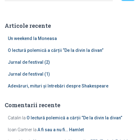
u
t
ă
Articole recente
d
u
Un weekend la Moneasa
p
ă
O lectură polemică a cărții ”De la divin la divan”
:
Jurnal de festival (2)
Jurnal de festival (1)
Adevăruri, mituri și întrebări despre Shakespeare
Comentarii recente
Catalin
la
O lectură polemică a cărții ”De la divin la divan”
Ioan Gartner
la
A fi sau a nu fi… Hamlet