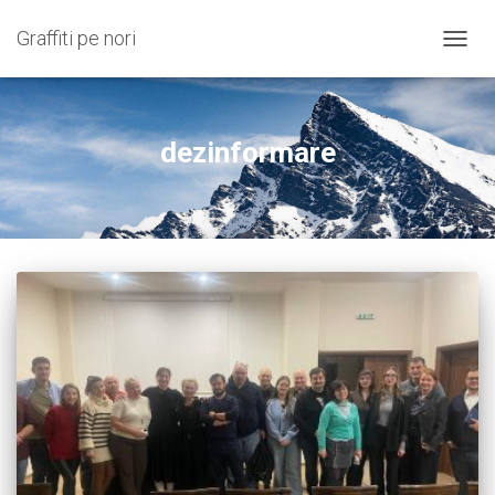
Graffiti pe nori
COMU
NAVIG
dezinformare