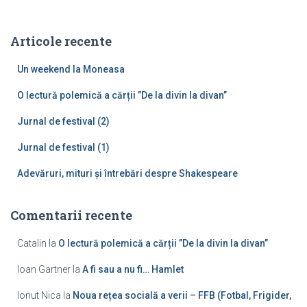
t
ă
Articole recente
d
u
Un weekend la Moneasa
p
ă
O lectură polemică a cărții ”De la divin la divan”
:
Jurnal de festival (2)
Jurnal de festival (1)
Adevăruri, mituri și întrebări despre Shakespeare
Comentarii recente
Catalin
la
O lectură polemică a cărții ”De la divin la divan”
Ioan Gartner
la
A fi sau a nu fi… Hamlet
Ionut Nica
la
Noua rețea socială a verii – FFB (Fotbal, Frigider,