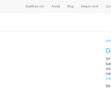
Graffiti pe nori
Acasă
Blog
Despre mine
Con
publ
D
Un 
lua
unu
rot
ma
D