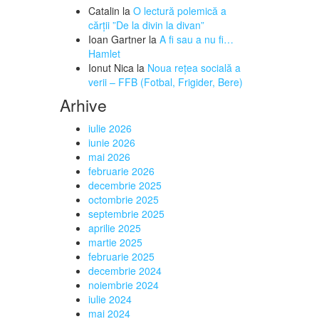
Catalin
la
O lectură polemică a
cărții ”De la divin la divan”
Ioan Gartner
la
A fi sau a nu fi…
Hamlet
Ionut Nica
la
Noua rețea socială a
verii – FFB (Fotbal, Frigider, Bere)
Arhive
iulie 2026
iunie 2026
mai 2026
februarie 2026
decembrie 2025
octombrie 2025
septembrie 2025
aprilie 2025
martie 2025
februarie 2025
decembrie 2024
noiembrie 2024
iulie 2024
mai 2024