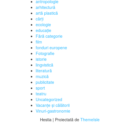
antropologie
arhitectură
artă plastică
cărți
ecologie
educaţie
Fără categorie
film
fonduri europene
Fotografie
istorie
lingvistică
literatură
muzică
publicitate
sport
teatru
Uncategorized
Vacanţe şi călătorii
Vinuri-gastronomie
Hestia | Proiectată de
ThemeIsle