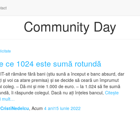
tact
Community Day
icitate
e ce 1024 este sumă rotundă
IT-sit rămâne fără bani (știu sună a început e banc absurd, dar
ți și voi ca atare premisa) și se decide să ceară un împrumut
i coleg. – Dă-mi și mie 1.000 de euro. – Ia 1.024 să fie sumă
undă, îi răspunde colegul. Dacă nu ați înțeles bancul,
Citește
i mult…
e
CristiNedelcu
, Acum
4 ani
15 iunie 2022