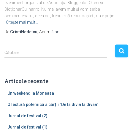
eveniment organizat de Asociația Bloggerilor Olteni și
DicționarCulinar.ro. Nu mai avem mult și vom serba
semicentenarul, ceea ce , trebuie să recunoașteți, nu e puțin
Citește mai mult…
De
CristiNedelcu
, Acum
4 ani
C
Căutare…
a
u
t
ă
Articole recente
d
u
Un weekend la Moneasa
p
ă
O lectură polemică a cărții ”De la divin la divan”
:
Jurnal de festival (2)
Jurnal de festival (1)