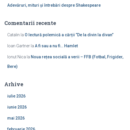
Adevăruri, mituri și întrebări despre Shakespeare
Comentarii recente
Catalin
la
O lectură polemică a cărții ”De la divin la divan”
Ioan Gartner
la
A fi sau a nu fi… Hamlet
Ionut Nica
la
Noua rețea socială a verii – FFB (Fotbal, Frigider,
Bere)
Arhive
iulie 2026
iunie 2026
mai 2026
februarie 2026