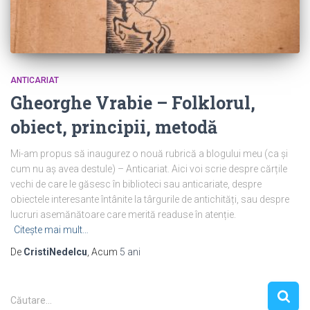
ANTICARIAT
Gheorghe Vrabie – Folklorul,
obiect, principii, metodă
Mi-am propus să inaugurez o nouă rubrică a blogului meu (ca și
cum nu aș avea destule) – Anticariat. Aici voi scrie despre cărțile
vechi de care le găsesc în biblioteci sau anticariate, despre
obiectele interesante întânite la târgurile de antichități, sau despre
lucruri asemănătoare care merită readuse în atenție.
Citește mai mult…
De
CristiNedelcu
, Acum
5 ani
C
Căutare…
a