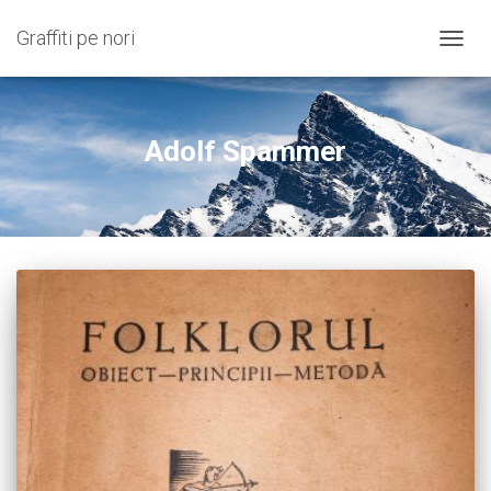
Graffiti pe nori
COMU
NAVIG
Adolf Spammer