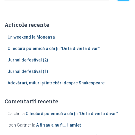
u
t
ă
Articole recente
d
u
Un weekend la Moneasa
p
ă
O lectură polemică a cărții ”De la divin la divan”
:
Jurnal de festival (2)
Jurnal de festival (1)
Adevăruri, mituri și întrebări despre Shakespeare
Comentarii recente
Catalin
la
O lectură polemică a cărții ”De la divin la divan”
Ioan Gartner
la
A fi sau a nu fi… Hamlet