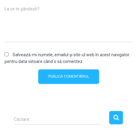
La ce te gândești?
Salvează-mi numele, emailul și site-ul web în acest navigator
pentru data viitoare când o să comentez.
C
Căutare…
a
u