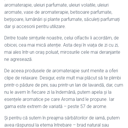
aromaterapie, uleiuri parfumate, uleiuri volatile, uleiuri
aromate, vase de aromaterapie, betisoare parfumate,
bețișoare, lumânări și plante parfumate, săculeți parfumați
dar și accesorii pentru utilizare.
Dintre toate simțurile noastre, celui olfactiv îi acordăm, de
obicei, cea mai mică atenție. Asta deși în viața de zi cu zi,
mai ales într-un oraș poluat, mirosurile cele mai deranjante
ne agresează.
De aceea produsele de aromaterapie sunt menite a oferi
clipe de relaxare. Desigur, este mult mai plăcut să te plimbi
printr-o pădure de pini, sau printr-un lan de lavandă, dar, cum
nu le avem în fiecare zi la îndemână, putem apela și la
esențele aromatice pe care Aroma land le propune. Iar
gama este extrem de variată – peste 57 de arome.
Și pentru că sutem în preajma sărbătorilor de iarnă, putem
avea răspunsul la eterna întrebare – brad natural sau