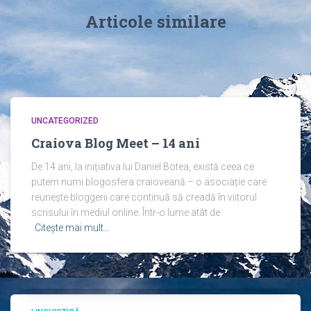
Articole similare
UNCATEGORIZED
Craiova Blog Meet – 14 ani
De 14 ani, la inițiativa lui Daniel Botea, există ceea ce
putem numi blogosfera craioveană – o asociație care
reunește bloggerii care continuă să creadă în viitorul
scrisului în mediul online. Într-o lume atât de
Citește mai mult…