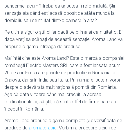
pandemie, acum întrebarea ar putea fi reformulată. Știi
senzația aia când ești acasă obosit de atâta muncă la
domiciliu sau de mutat dintr-o cameră în alta?
Pe ultima sigur o știi, chiar dacă pe prima ai cam uitat-o. Ei,
dacă vreți să scăpați de această senzație, Aroma Land vă
propune o gamă întreagă de produse.
Mai întâi cine este Aroma Land? Este o marcă a companiei
româneşti Electric Masters SRL care a fost lansată acum
20 de ani. Firma are puncte de producţie în România la
Craiova, dar şi în India sau Italia. Prin urmare, putem vorbi
despre o adevărată multinațională pornită din România.
Așa că data viitoare când mai crâcniți la adresa
multinaționalelor, să știți că sunt astfel de firme care au
început în România.
Aroma Land propune o gamă completa și diversificată de
produse de
aromaterapie
. Vorbim aici despre uleiuri de