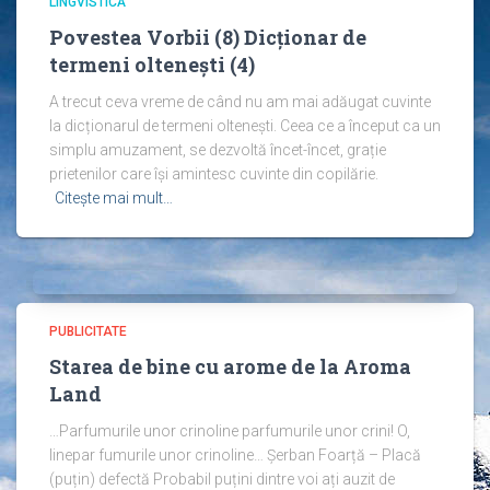
LINGVISTICĂ
Povestea Vorbii (8) Dicționar de
termeni oltenești (4)
A trecut ceva vreme de când nu am mai adăugat cuvinte
la dicționarul de termeni oltenești. Ceea ce a început ca un
simplu amuzament, se dezvoltă încet-încet, grație
prietenilor care își amintesc cuvinte din copilărie.
Citește mai mult…
PUBLICITATE
Starea de bine cu arome de la Aroma
Land
…Parfumurile unor crinoline parfumurile unor crini! O,
linepar fumurile unor crinoline… Șerban Foarță – Placă
(puțin) defectă Probabil puțini dintre voi ați auzit de