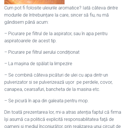
Cum pot fi folosite uleiurile aromatice? Iată câteva dintre
modurile de întrebuințare la care, sincer să fiu, nu mă
gândisem până acum:
– Picurare pe filtrul de la aspirator, sau în apa pentru
aspiratoarele de acest tip.
– Picurare pe filtrul aerului condiționat
– La mașina de spălat la limpezire
– Se combină câteva picături de ulei cu apa dintr-un
pulverizator si se pulverizează ușor pe perdele, covor,
canapea, cearsafuri, bancheta de la masina etc.
– Se picură în apa din galeata pentru mop.
Din toată prezentarea lor, mi-a atras atenția faptul că firma
își asumă ca politică explicită responsabilitatea faţă de
oameni şi mediul înconjurător, prin realizarea unui circuit de