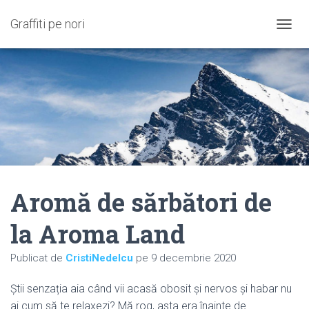
Graffiti pe nori
C
O
M
U
T
Ă
N
A
V
I
G
A
Aromă de sărbători de
R
E
A
la Aroma Land
Publicat de
CristiNedelcu
pe
9 decembrie 2020
Știi senzația aia când vii acasă obosit și nervos și habar nu
ai cum să te relaxezi? Mă rog, asta era înainte de