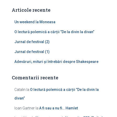
t
ă
Articole recente
d
u
Un weekend la Moneasa
p
ă
O lectură polemică a cărții ”De la divin la divan”
:
Jurnal de festival (2)
Jurnal de festival (1)
Adevăruri, mituri și întrebări despre Shakespeare
Comentarii recente
Catalin
la
O lectură polemică a cărții ”De la divin la
divan”
Ioan Gartner
la
A fi sau a nu fi… Hamlet