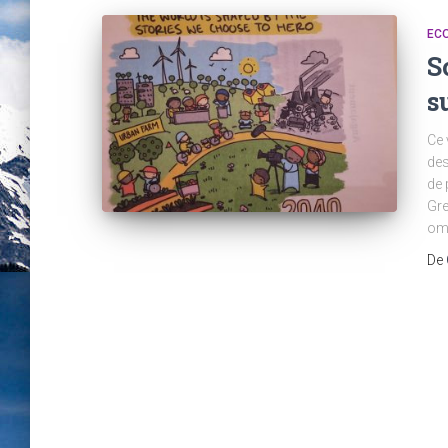
EC
S
s
Ce 
des
de 
Gre
ome
De