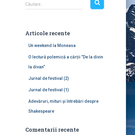
C
Căutare…
a
u
t
ă
Articole recente
d
u
Un weekend la Moneasa
p
ă
O lectură polemică a cărții ”De la divin
:
la divan”
Jurnal de festival (2)
Jurnal de festival (1)
Adevăruri, mituri și întrebări despre
Shakespeare
Comentarii recente