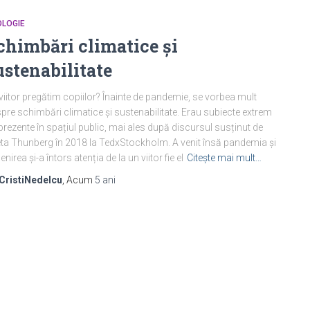
OLOGIE
chimbări climatice și
ustenabilitate
viitor pregătim copiilor? Înainte de pandemie, se vorbea mult
pre schimbări climatice și sustenabilitate. Erau subiecte extrem
prezente în spațiul public, mai ales după discursul susținut de
ta Thunberg în 2018 la TedxStockholm. A venit însă pandemia și
nirea și-a întors atenția de la un viitor fie el
Citește mai mult…
CristiNedelcu
, Acum
5 ani