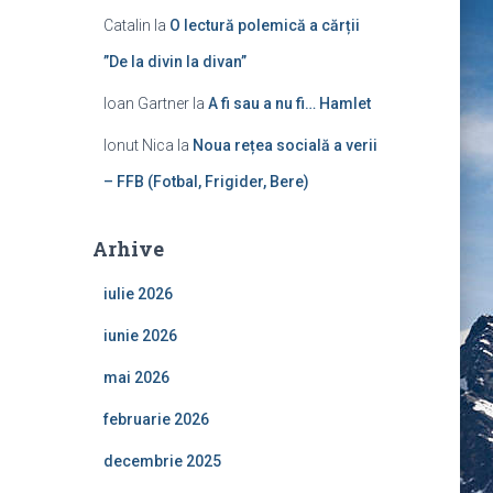
Catalin
la
O lectură polemică a cărții
”De la divin la divan”
Ioan Gartner
la
A fi sau a nu fi… Hamlet
Ionut Nica
la
Noua rețea socială a verii
– FFB (Fotbal, Frigider, Bere)
Arhive
iulie 2026
iunie 2026
mai 2026
februarie 2026
decembrie 2025