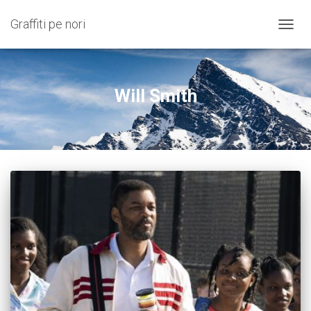
Graffiti pe nori
COMU
NAVIG
Will Smith