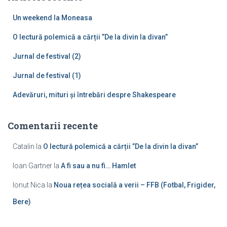
u
Un weekend la Moneasa
p
ă
O lectură polemică a cărții ”De la divin la divan”
:
Jurnal de festival (2)
Jurnal de festival (1)
Adevăruri, mituri și întrebări despre Shakespeare
Comentarii recente
Catalin
la
O lectură polemică a cărții ”De la divin la divan”
Ioan Gartner
la
A fi sau a nu fi… Hamlet
Ionut Nica
la
Noua rețea socială a verii – FFB (Fotbal, Frigider,
Bere)