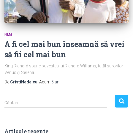
FILM
A fi cel mai bun înseamnă să vrei
să fii cel mai bun
King Richard spune povestea lui Richard Williams, tatăl surorilor
Venus și Serena.
De
CristiNedelcu
, Acum
5 ani
C
Căutare…
a
u
t
ă
Articole recente
d