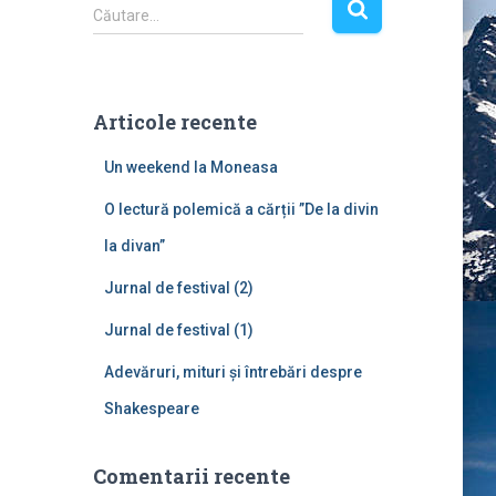
C
Căutare…
a
u
t
ă
Articole recente
d
u
Un weekend la Moneasa
p
ă
O lectură polemică a cărții ”De la divin
:
la divan”
Jurnal de festival (2)
Jurnal de festival (1)
Adevăruri, mituri și întrebări despre
Shakespeare
Comentarii recente