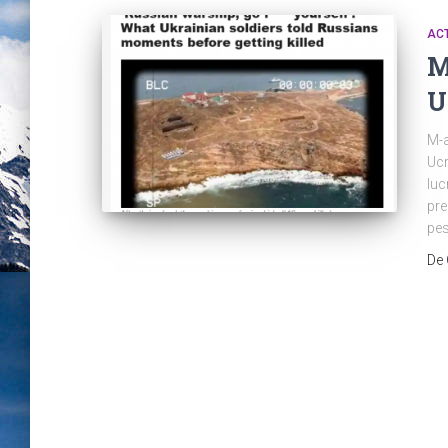
AC
M
U
M-a
Ucr
luc
pre
pes
De