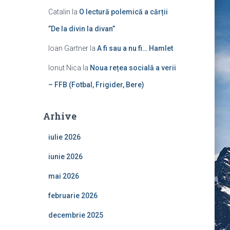
Catalin
la
O lectură polemică a cărții
”De la divin la divan”
Ioan Gartner
la
A fi sau a nu fi… Hamlet
Ionut Nica
la
Noua rețea socială a verii
– FFB (Fotbal, Frigider, Bere)
Arhive
iulie 2026
iunie 2026
mai 2026
februarie 2026
decembrie 2025