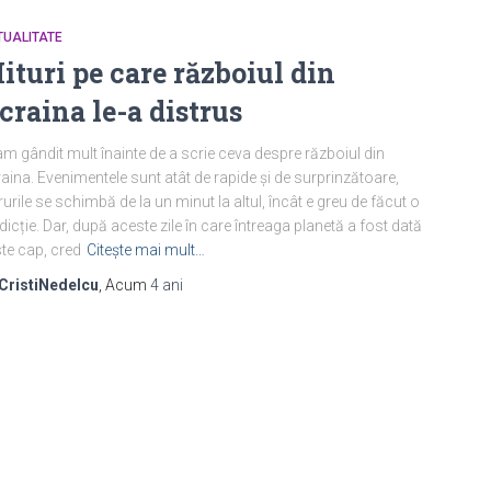
TUALITATE
ituri pe care războiul din
craina le-a distrus
m gândit mult înainte de a scrie ceva despre războiul din
aina. Evenimentele sunt atât de rapide și de surprinzătoare,
rurile se schimbă de la un minut la altul, încât e greu de făcut o
dicție. Dar, după aceste zile în care întreaga planetă a fost dată
te cap, cred
Citește mai mult…
CristiNedelcu
, Acum
4 ani