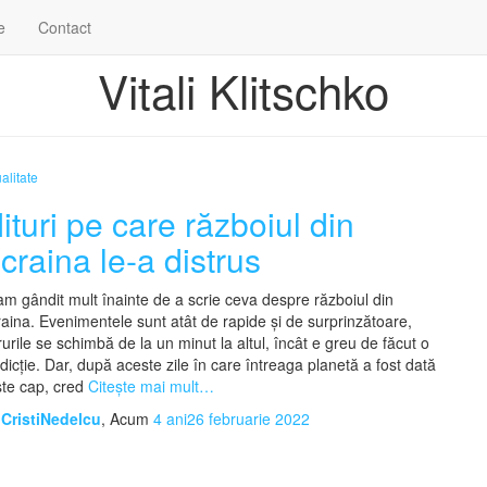
e
Contact
Vitali Klitschko
alitate
ituri pe care războiul din
craina le-a distrus
m gândit mult înainte de a scrie ceva despre războiul din
aina. Evenimentele sunt atât de rapide și de surprinzătoare,
rurile se schimbă de la un minut la altul, încât e greu de făcut o
dicție. Dar, după aceste zile în care întreaga planetă a fost dată
te cap, cred
Citește mai mult…
e
CristiNedelcu
, Acum
4 ani
26 februarie 2022