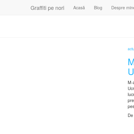
Graffiti pe nori
Acasă
Blog
Despre min
actu
M
U
M-a
Ucr
luc
pre
pes
D