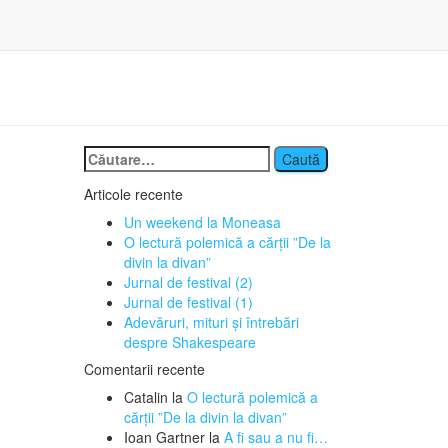
Caută
după:
Articole recente
Un weekend la Moneasa
O lectură polemică a cărții ”De la
divin la divan”
Jurnal de festival (2)
Jurnal de festival (1)
Adevăruri, mituri și întrebări
despre Shakespeare
Comentarii recente
Catalin
la
O lectură polemică a
cărții ”De la divin la divan”
Ioan Gartner
la
A fi sau a nu fi…