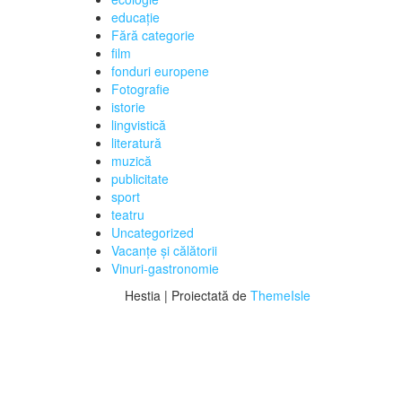
educaţie
Fără categorie
film
fonduri europene
Fotografie
istorie
lingvistică
literatură
muzică
publicitate
sport
teatru
Uncategorized
Vacanţe şi călătorii
Vinuri-gastronomie
Hestia | Proiectată de
ThemeIsle