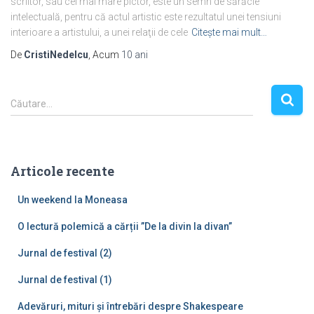
scriitor, sau cel mai mare pictor, este un semn de sărăcie
intelectuală, pentru că actul artistic este rezultatul unei tensiuni
interioare a artistului, a unei relaţii de cele
Citește mai mult…
De
CristiNedelcu
, Acum
10 ani
C
Căutare…
a
u
t
ă
Articole recente
d
u
Un weekend la Moneasa
p
ă
O lectură polemică a cărții ”De la divin la divan”
:
Jurnal de festival (2)
Jurnal de festival (1)
Adevăruri, mituri și întrebări despre Shakespeare