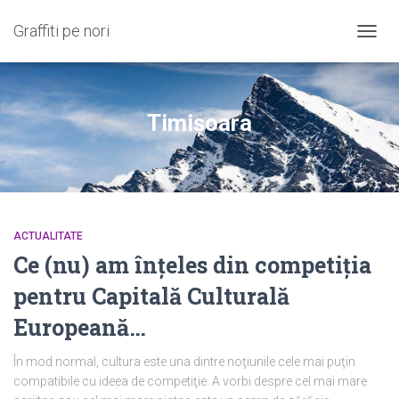
Graffiti pe nori
COMU
NAVIG
Timişoara
ACTUALITATE
Ce (nu) am înţeles din competiţia
pentru Capitală Culturală
Europeană…
În mod normal, cultura este una dintre noţiunile cele mai puţin
compatibile cu ideea de competiţie. A vorbi despre cel mai mare