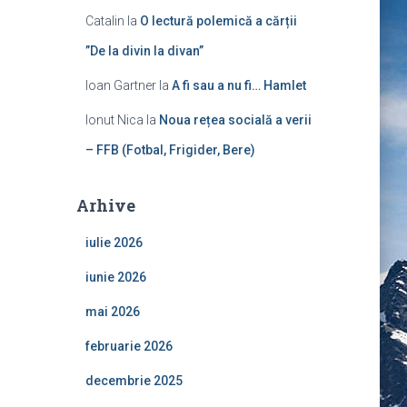
Catalin
la
O lectură polemică a cărții
”De la divin la divan”
Ioan Gartner
la
A fi sau a nu fi… Hamlet
Ionut Nica
la
Noua rețea socială a verii
– FFB (Fotbal, Frigider, Bere)
Arhive
iulie 2026
iunie 2026
mai 2026
februarie 2026
decembrie 2025