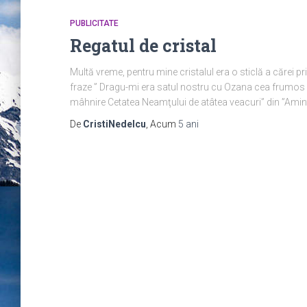
PUBLICITATE
Regatul de cristal
Multă vreme, pentru mine cristalul era o sticlă a cărei pr
fraze ” Dragu-mi era satul nostru cu Ozana cea frumos c
mâhnire Cetatea Neamţului de atâtea veacuri” din ”Amintir
De
CristiNedelcu
, Acum
5 ani