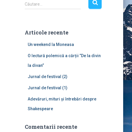
C
Căutare…
a
u
t
ă
Articole recente
d
u
Un weekend la Moneasa
p
ă
O lectură polemică a cărții ”De la divin
:
la divan”
Jurnal de festival (2)
Jurnal de festival (1)
Adevăruri, mituri și întrebări despre
Shakespeare
Comentarii recente