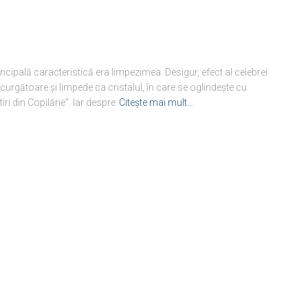
incipală caracteristică era limpezimea. Desigur, efect al celebrei
urgătoare şi limpede ca cristalul, în care se oglindeşte cu
i din Copilărie”. Iar despre
Citește mai mult…