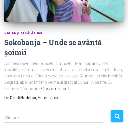
VACANŢE ŞI CĂLĂTORII
Sokobanja – Unde se avântă
șoimii
Am descoperit Serbia încetul cu încetul. Mai întâi, am vizitat
localitățile din imediata vecinătate a graniței. Mai exact cu Kladovo,
unde am făcut cu Diana o excursie de o zi. A urmat un city break în
Belgrad, apoi un infotrip pe malul drept al Dunării Albastre. Cu
fiecare călătorie am
Citește mai mult…
De
CristiNedelcu
, Acum
2 ani
C
Căutare…
a
u