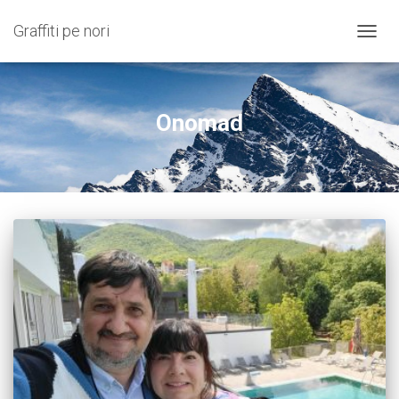
Graffiti pe nori
COMU
NAVIG
Onomad