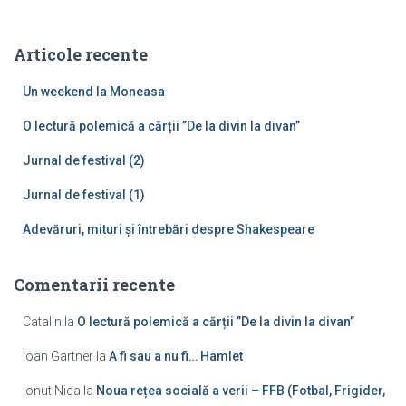
t
ă
Articole recente
d
u
Un weekend la Moneasa
p
ă
O lectură polemică a cărții ”De la divin la divan”
:
Jurnal de festival (2)
Jurnal de festival (1)
Adevăruri, mituri și întrebări despre Shakespeare
Comentarii recente
Catalin
la
O lectură polemică a cărții ”De la divin la divan”
Ioan Gartner
la
A fi sau a nu fi… Hamlet
Ionut Nica
la
Noua rețea socială a verii – FFB (Fotbal, Frigider,