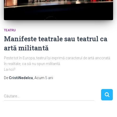
TEATRU
Manifeste teatrale sau teatrul ca
artă militantă
Peste tot în Europa, teatrul își exprimă caracterul de artă ancorată
în realitate, ca să nu spun militantă.
La noi?
De
CristiNedelcu
, Acum
5 ani
C
Căutare…
a
u
t
ă