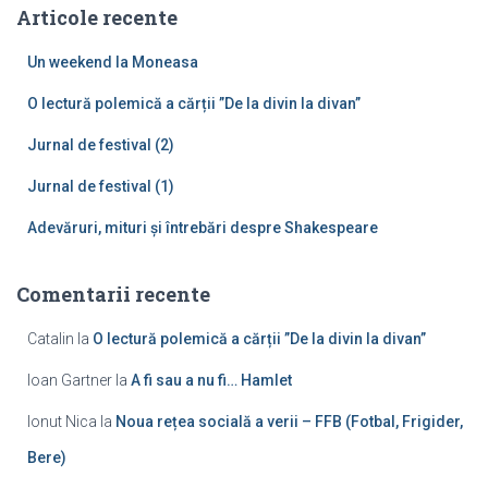
Articole recente
d
u
Un weekend la Moneasa
p
ă
O lectură polemică a cărții ”De la divin la divan”
:
Jurnal de festival (2)
Jurnal de festival (1)
Adevăruri, mituri și întrebări despre Shakespeare
Comentarii recente
Catalin
la
O lectură polemică a cărții ”De la divin la divan”
Ioan Gartner
la
A fi sau a nu fi… Hamlet
Ionut Nica
la
Noua rețea socială a verii – FFB (Fotbal, Frigider,
Bere)