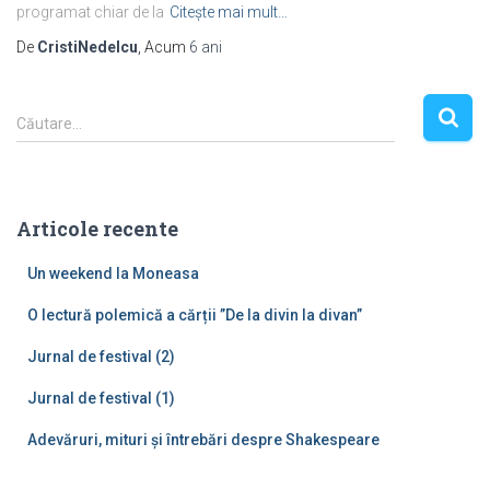
programat chiar de la
Citește mai mult…
De
CristiNedelcu
, Acum
6 ani
C
Căutare…
a
u
t
ă
Articole recente
d
u
Un weekend la Moneasa
p
ă
O lectură polemică a cărții ”De la divin la divan”
:
Jurnal de festival (2)
Jurnal de festival (1)
Adevăruri, mituri și întrebări despre Shakespeare