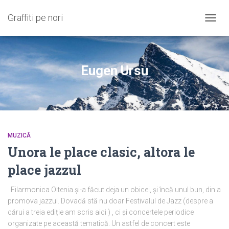
Graffiti pe nori
COMU
NAVIG
Eugen Ursu
MUZICĂ
Unora le place clasic, altora le
place jazzul
Filarmonica Oltenia și-a făcut deja un obicei, și încă unul bun, din a
promova jazzul. Dovadă stă nu doar Festivalul de Jazz (despre a
cărui a treia ediție am scris aici ) , ci și concertele periodice
organizate pe această tematică. Un astfel de concert este