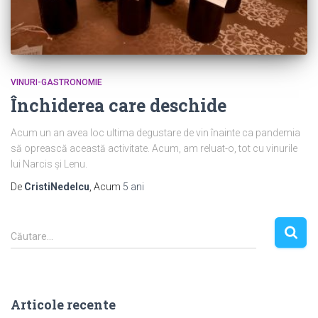
VINURI-GASTRONOMIE
Închiderea care deschide
Acum un an avea loc ultima degustare de vin înainte ca pandemia
să oprească această activitate. Acum, am reluat-o, tot cu vinurile
lui Narcis și Lenu.
De
CristiNedelcu
, Acum
5 ani
C
Căutare…
a
u
t
ă
Articole recente
d