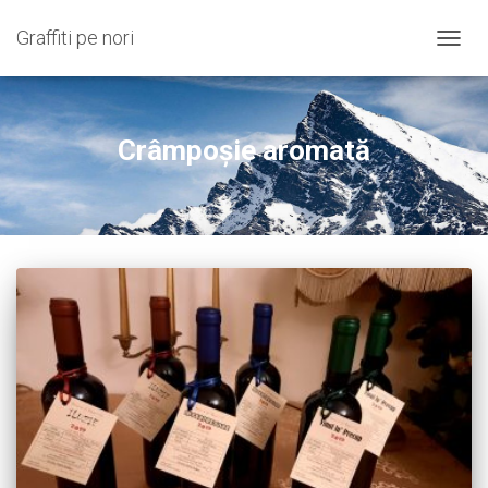
Graffiti pe nori
COMU
NAVIG
Crâmpoșie aromată