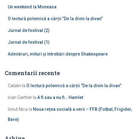
u
Un weekend la Moneasa
p
ă
O lectură polemică a cărții ”De la divin la divan”
:
Jurnal de festival (2)
Jurnal de festival (1)
Adevăruri, mituri și întrebări despre Shakespeare
Comentarii recente
Catalin
la
O lectură polemică a cărții ”De la divin la divan”
Ioan Gartner
la
A fi sau a nu fi… Hamlet
Ionut Nica
la
Noua rețea socială a verii – FFB (Fotbal, Frigider,
Bere)
Arhive