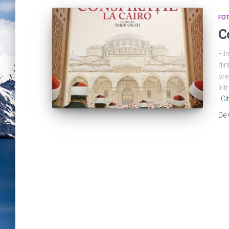
FO
C
Fil
din
pre
înt
Ci
De