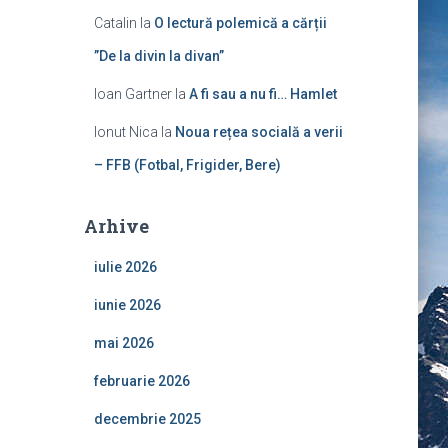
Catalin
la
O lectură polemică a cărții
”De la divin la divan”
Ioan Gartner
la
A fi sau a nu fi… Hamlet
Ionut Nica
la
Noua rețea socială a verii
– FFB (Fotbal, Frigider, Bere)
Arhive
iulie 2026
iunie 2026
mai 2026
februarie 2026
decembrie 2025