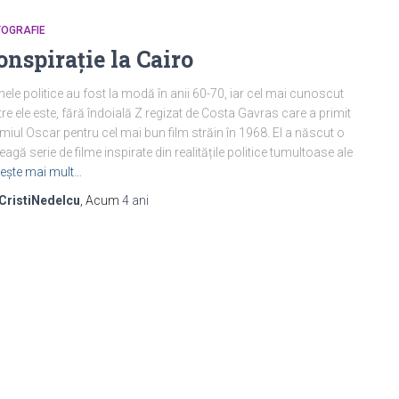
TOGRAFIE
onspirație la Cairo
mele politice au fost la modă în anii 60-70, iar cel mai cunoscut
tre ele este, fără îndoială Z regizat de Costa Gavras care a primit
miul Oscar pentru cel mai bun film străin în 1968. El a născut o
reagă serie de filme inspirate din realitățile politice tumultoase ale
tește mai mult…
CristiNedelcu
, Acum
4 ani