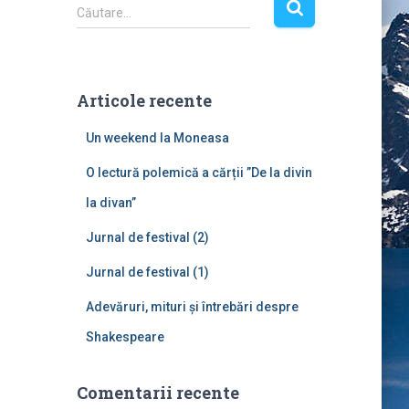
C
Căutare…
a
u
t
ă
Articole recente
d
u
Un weekend la Moneasa
p
ă
O lectură polemică a cărții ”De la divin
:
la divan”
Jurnal de festival (2)
Jurnal de festival (1)
Adevăruri, mituri și întrebări despre
Shakespeare
Comentarii recente