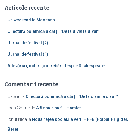
ă
Articole recente
d
u
Un weekend la Moneasa
p
ă
O lectură polemică a cărții ”De la divin la divan”
:
Jurnal de festival (2)
Jurnal de festival (1)
Adevăruri, mituri și întrebări despre Shakespeare
Comentarii recente
Catalin
la
O lectură polemică a cărții ”De la divin la divan”
Ioan Gartner
la
A fi sau a nu fi… Hamlet
Ionut Nica
la
Noua rețea socială a verii – FFB (Fotbal, Frigider,
Bere)