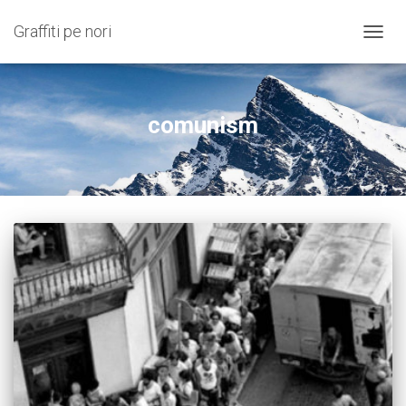
Graffiti pe nori
COMU
NAVIG
comunism