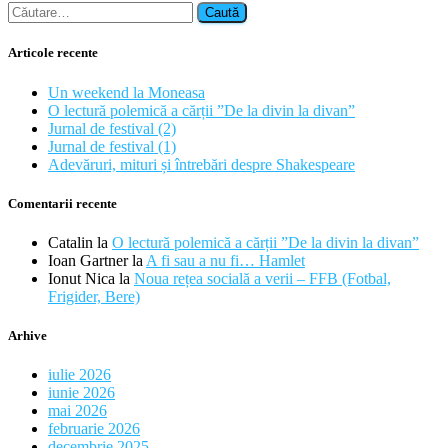
Caută
după:
Articole recente
Un weekend la Moneasa
O lectură polemică a cărții ”De la divin la divan”
Jurnal de festival (2)
Jurnal de festival (1)
Adevăruri, mituri și întrebări despre Shakespeare
Comentarii recente
Catalin
la
O lectură polemică a cărții ”De la divin la divan”
Ioan Gartner
la
A fi sau a nu fi… Hamlet
Ionut Nica
la
Noua rețea socială a verii – FFB (Fotbal,
Frigider, Bere)
Arhive
iulie 2026
iunie 2026
mai 2026
februarie 2026
decembrie 2025