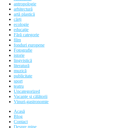
antropologie
arhitectură
artă plastică
cărți
ecologie
educaţie
Fără categorie
film
fonduri europene
Fotografie
istorie
lingvistică
literatură
muzică
publicitate
sport
teatru
Uncategorized
Vacanţe şi călătorii
Vinuri-gastronomie
Acasă
Blog
Contact
Despre mine