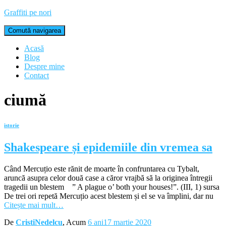
Graffiti pe nori
Comută navigarea
Acasă
Blog
Despre mine
Contact
ciumă
istorie
Shakespeare și epidemiile din vremea sa
Când Mercuțio este rănit de moarte în confruntarea cu Tybalt,
aruncă asupra celor două case a căror vrajbă să la originea întregii
tragedii un blestem ” A plague o’ both your houses!”. (III, 1) sursa
De trei ori repetă Mercuțio acest blestem și el se va împlini, dar nu
Citește mai mult…
De
CristiNedelcu
, Acum
6 ani
17 martie 2020