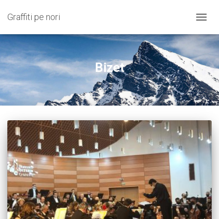
Graffiti pe nori
COMU
NAVIG
Bizet