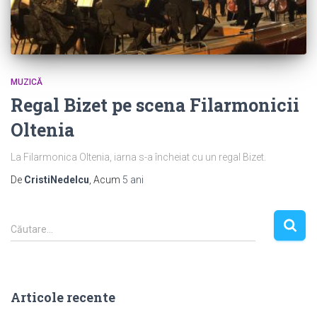
MUZICĂ
Regal Bizet pe scena Filarmonicii
Oltenia
La Filarmonica Oltenia, iarna s-a încheiat cu un regal Bizet.
De
CristiNedelcu
, Acum
5 ani
C
Căutare…
a
u
t
ă
Articole recente
d
u