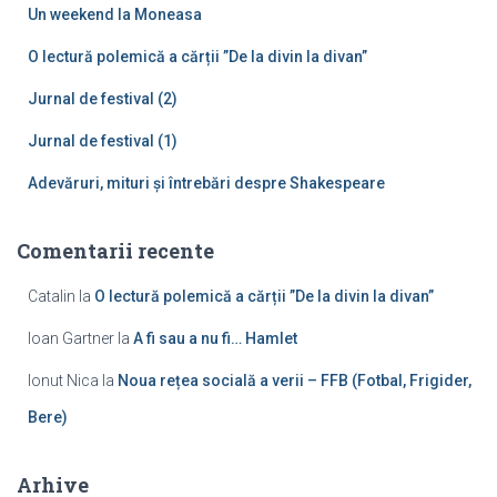
Un weekend la Moneasa
p
ă
O lectură polemică a cărții ”De la divin la divan”
:
Jurnal de festival (2)
Jurnal de festival (1)
Adevăruri, mituri și întrebări despre Shakespeare
Comentarii recente
Catalin
la
O lectură polemică a cărții ”De la divin la divan”
Ioan Gartner
la
A fi sau a nu fi… Hamlet
Ionut Nica
la
Noua rețea socială a verii – FFB (Fotbal, Frigider,
Bere)
Arhive