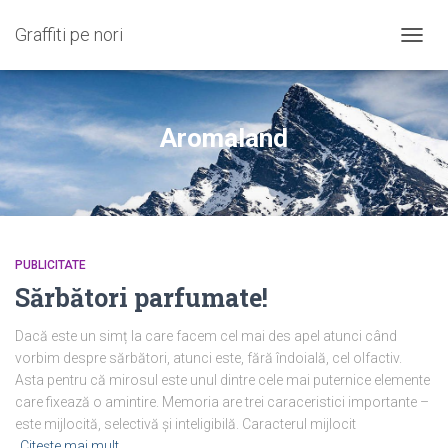
Graffiti pe nori
COMU
NAVIG
Aromaland
PUBLICITATE
Sărbători parfumate!
Dacă este un simț la care facem cel mai des apel atunci când
vorbim despre sărbători, atunci este, fără îndoială, cel olfactiv.
Asta pentru că mirosul este unul dintre cele mai puternice elemente
care fixează o amintire. Memoria are trei caraceristici importante –
este mijlocită, selectivă și inteligibilă. Caracterul mijlocit
Citește mai mult…