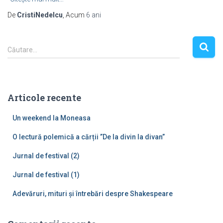
De
CristiNedelcu
, Acum
6 ani
C
Căutare…
a
u
t
ă
Articole recente
d
u
Un weekend la Moneasa
p
ă
O lectură polemică a cărții ”De la divin la divan”
:
Jurnal de festival (2)
Jurnal de festival (1)
Adevăruri, mituri și întrebări despre Shakespeare