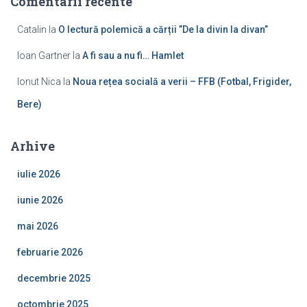
Comentarii recente
Catalin
la
O lectură polemică a cărții ”De la divin la divan”
Ioan Gartner
la
A fi sau a nu fi… Hamlet
Ionut Nica
la
Noua rețea socială a verii – FFB (Fotbal, Frigider,
Bere)
Arhive
iulie 2026
iunie 2026
mai 2026
februarie 2026
decembrie 2025
octombrie 2025