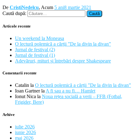
De
CristiNedelcu
, Acum
5 ani
8 martie 2021
Caută după:
Articole recente
Un weekend la Moneasa
O lectură polemică a cărții ”De la divin la divan”
Jurnal de festival (2)
Jurnal de festival (1)
Adevăruri, mituri și întrebări despre Shakespeare
Comentarii recente
Catalin
la
O lectură polemică a cărții ”De la divin la divan”
Ioan Gartner
la
A fi sau a nu fi… Hamlet
Ionut Nica
la
Noua rețea socială a verii – FFB (Fotbal,
Frigider, Bere)
Arhive
iulie 2026
iunie 2026
mai 2026