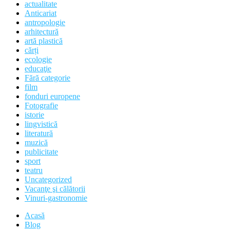
actualitate
Anticariat
antropologie
arhitectură
artă plastică
cărți
ecologie
educaţie
Fără categorie
film
fonduri europene
Fotografie
istorie
lingvistică
literatură
muzică
publicitate
sport
teatru
Uncategorized
Vacanţe şi călătorii
Vinuri-gastronomie
Acasă
Blog