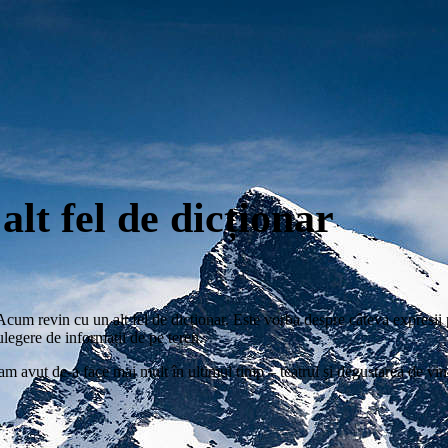
alt fel de dicționar
 Acum revin cu un alt fel de dicționar. Este vorba despre câteva expresii p
legere de informații de pe teren.
m avut de-a face mai mult în ultimul timp – teatrul și degustarea de vin