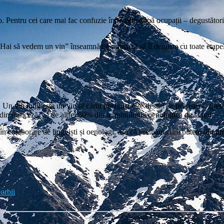
 Pentru cei care mai fac confuzie între cele două ocupații – degustătorii su
”Hai să vedem un vin” înseamnă că urmează să îl deguste cu toate etapel
i. Un vin lung este un vin al cărui postgust este destul de persistent. (pe
din franceză, ca de altfel 80% din terminologia oenologică de la noi.
t în colaborare de lingviști și oenologi, așa că preluăm cum putem din li
orbii