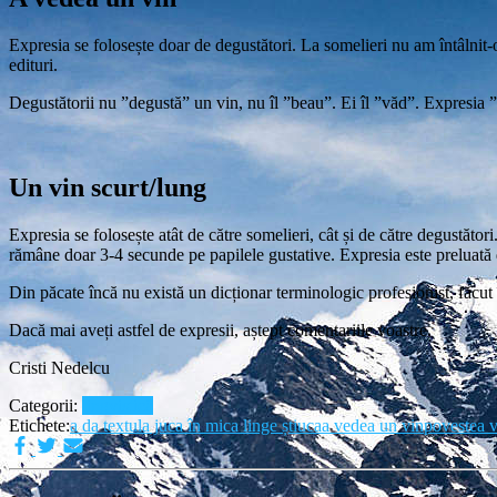
Expresia se folosește doar de degustători. La somelieri nu am întâlnit-o.
edituri.
Degustătorii nu ”degustă” un vin, nu îl ”beau”. Ei îl ”văd”. Expresia 
Un vin scurt/lung
Expresia se folosește atât de către somelieri, cât și de către degustător
rămâne doar 3-4 secunde pe papilele gustative. Expresia este preluată 
Din păcate încă nu există un dicționar terminologic profesionist, făcu
Dacă mai aveți astfel de expresii, aștept comentariile voastre.
Cristi Nedelcu
Categorii:
lingvistică
Etichete:
a da textul
a juca în mic
a linge știuca
a vedea un vin
povestea v