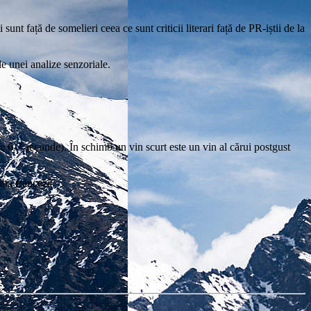
nt față de somelieri ceea ce sunt criticii literari față de PR-iștii de la
e unei analize senzoriale.
ste 6-7 secunde). În schimb un vin scurt este un vin al cărui postgust
mba franceză.