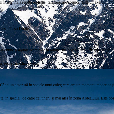
tul înseamnă a repeta replicile, fără mișcare scenică. Este un exercițiu m
 piesa ”Paso Doble”
u a obține o anume reacție de la public. De obicei, jocul ”în mic” se fol
ă succes imediat și facil.
. Când un actor stă în spatele unui coleg care are un moment important și
ște, în special, de către cei tineri, și mai ales în zona Ardealului. Este p