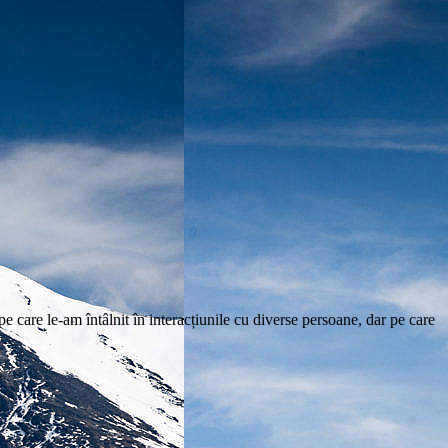
e care le-am întâlnit în interacțiunile cu diverse persoane, dar pe care
.