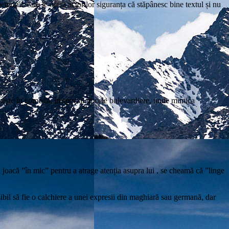
nemonic care le oferă actorilor siguranța că stăpânesc bine textul și nu
osește în comedii, în special în cele bulevardiere, unde mimica
 joacă ”în mic” pentru a atrage atenția asupra lui , se cheamă că ”linge
osibil să fie o calchiere a unei expresii din maghiară sau germană, dar