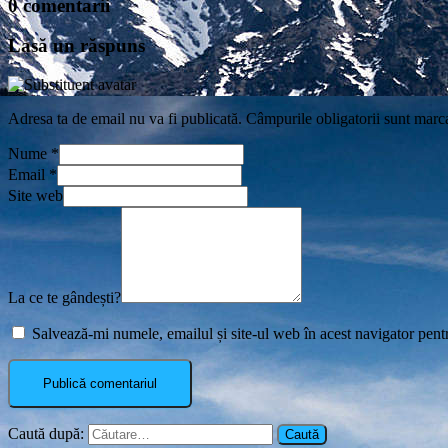
0 comentarii
Lasă un răspuns
Adresa ta de email nu va fi publicată.
Câmpurile obligatorii sunt marc
Nume
*
Email
*
Site web
La ce te gândești?
Salvează-mi numele, emailul și site-ul web în acest navigator pent
Caută după: