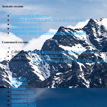
Articole recente
Un weekend la Moneasa
O lectură polemică a cărții ”De la divin la divan”
Jurnal de festival (2)
Jurnal de festival (1)
Adevăruri, mituri și întrebări despre Shakespeare
Comentarii recente
Catalin
la
O lectură polemică a cărții ”De la divin la divan”
Ioan Gartner
la
A fi sau a nu fi… Hamlet
Ionut Nica
la
Noua rețea socială a verii – FFB (Fotbal, Frigider
Arhive
iulie 2026
iunie 2026
mai 2026
februarie 2026
decembrie 2025
octombrie 2025
septembrie 2025