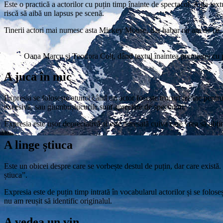
Este o practică a actorilor cu puțin timp înainte de spectacol. A da tex
riscă să aibă un lapsus pe scenă.
Tinerii actori mai numesc asta Mickey Mouse, dar habar nu am de ce.
Oana Marcu și Teodora Colț, dând textul înaintea premierei cu
A juca în mic
Expresia se folosește atunci când un actor fosește trucuri ieftine pentr
excesivă, sau giumbușlucurile sunt apreciate de spectatori.
Expresia este ușor depreciativă și este adresată cuiva care vrea să obțin
A linge știuca
Este un obicei despre care se vorbește destul de puțin, dar care există
știuca”.
Expresia este de puțin timp intrată în vocabularul actorilor și se folose
nu am reușit să identific originalul.
A vedea un vin