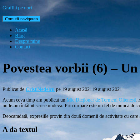
Graffiti pe nori
Comută navigarea
Acasă
Blog
Despre mine
Contact
Povestea vorbii (6) – Un 
Publicat de
CristiNedelcu
pe
19 august 2021
19 august 2021
Acum ceva timp am publicat un
Mic Dicționar de Termeni Oltenești
.
nu le-am întâlnit scrise undeva. Prin urmare este un fel de muncă de cu
Deocamdată, expresiile provin din două domenii de activitate cu care a
A da textul