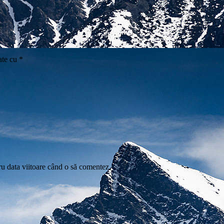
ate cu
*
ru data viitoare când o să comentez.