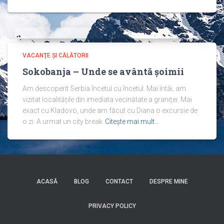
VACANŢE ŞI CĂLĂTORII
Sokobanja – Unde se avântă șoimii
Am descoperit Serbia încetul cu încetul. Mai întâi, am
vizitat localitățile din imediata vecinătate a graniței. Mai
exact cu Kladovo, unde am făcut cu Diana o excursie de
o zi. A urmat un city break
Citește mai mult…
ACASĂ
BLOG
CONTACT
DESPRE MINE
PRIVACY POLICY