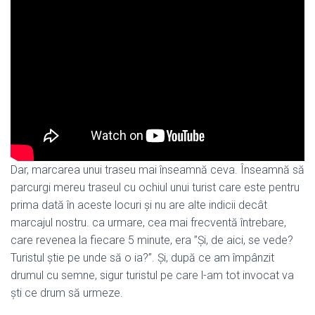
Dar, marcarea unui traseu mai înseamnă ceva. Înseamnă să
parcurgi mereu traseul cu ochiul unui turist care este pentru
prima dată în aceste locuri și nu are alte indicii decât
marcajul nostru. ca urmare, cea mai frecventă întrebare,
care revenea la fiecare 5 minute, era ”Și, de aici, se vede?
Turistul știe pe unde să o ia?”. Și, după ce am împânzit
drumul cu semne, sigur turistul pe care l-am tot invocat va
ști ce drum să urmeze.