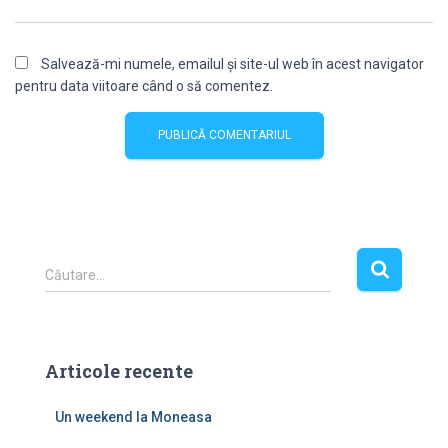
Salvează-mi numele, emailul și site-ul web în acest navigator
pentru data viitoare când o să comentez.
C
Căutare…
a
u
t
ă
Articole recente
d
u
Un weekend la Moneasa
p
ă