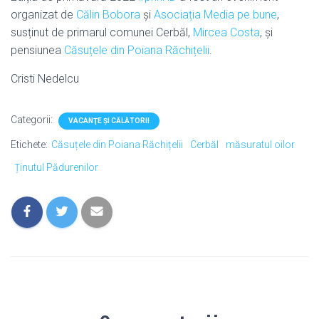
organizat de
Călin Bobora
și
Asociația Media pe bune
,
susținut de primarul comunei Cerbăl,
Mircea Costa
, și
pensiunea
Căsuțele din Poiana Răchițelii
.
Cristi Nedelcu
Categorii:
VACANŢE ŞI CĂLĂTORII
Etichete:
Căsuțele din Poiana Răchițelii
Cerbăl
măsuratul oilor
Ținutul Pădurenilor