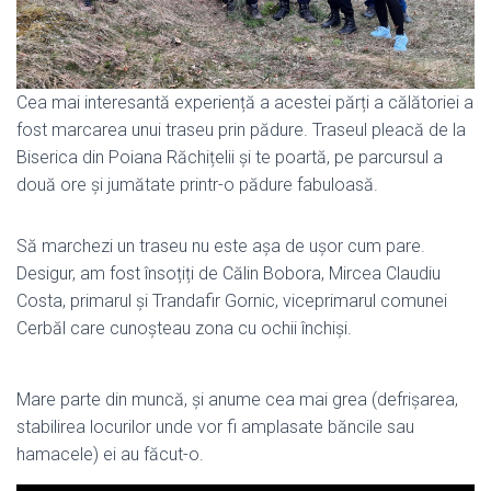
Cea mai interesantă experiență a acestei părți a călătoriei a
fost marcarea unui traseu prin pădure. Traseul pleacă de la
Biserica din Poiana Răchițelii și te poartă, pe parcursul a
două ore și jumătate printr-o pădure fabuloasă.
Să marchezi un traseu nu este așa de ușor cum pare.
Desigur, am fost însoțiți de Călin Bobora, Mircea Claudiu
Costa, primarul și Trandafir Gornic, viceprimarul comunei
Cerbăl care cunoșteau zona cu ochii închiși.
Mare parte din muncă, și anume cea mai grea (defrișarea,
stabilirea locurilor unde vor fi amplasate băncile sau
hamacele) ei au făcut-o.