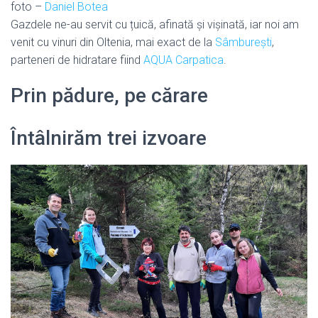
foto –
Daniel Botea
Gazdele ne-au servit cu țuică, afinată și vișinată, iar noi am
venit cu vinuri din Oltenia, mai exact de la
Sâmburești
,
parteneri de hidratare fiind
AQUA Carpatica
.
Prin pădure, pe cărare
Întâlnirăm trei izvoare