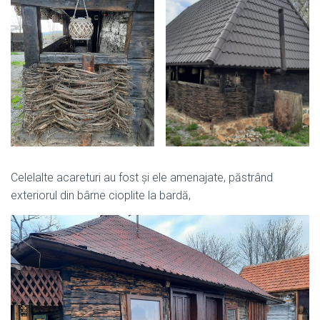
Celelalte acareturi au fost și ele amenajate, păstrând
exteriorul din bârne cioplite la bardă,