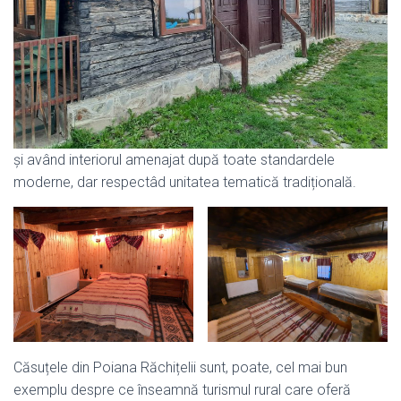
și având interiorul amenajat după toate standardele
moderne, dar respectâd unitatea tematică tradițională.
Căsuțele din Poiana Răchițelii sunt, poate, cel mai bun
exemplu despre ce înseamnă turismul rural care oferă