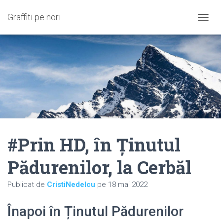
Graffiti pe nori
C
O
M
U
T
Ă
N
A
V
I
G
A
#Prin HD, în Ținutul
R
E
A
Pădurenilor, la Cerbăl
Publicat de
CristiNedelcu
pe
18 mai 2022
Înapoi în Ținutul Pădurenilor