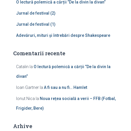
O lectură polemică a cărții ”De la divin la divan”
:
Jurnal de festival (2)
Jurnal de festival (1)
Adevăruri, mituri și întrebări despre Shakespeare
Comentarii recente
Catalin
la
O lectură polemică a cărții ”De la divin la
divan”
Ioan Gartner
la
A fi sau a nu fi… Hamlet
Ionut Nica
la
Noua rețea socială a verii – FFB (Fotbal,
Frigider, Bere)
Arhive