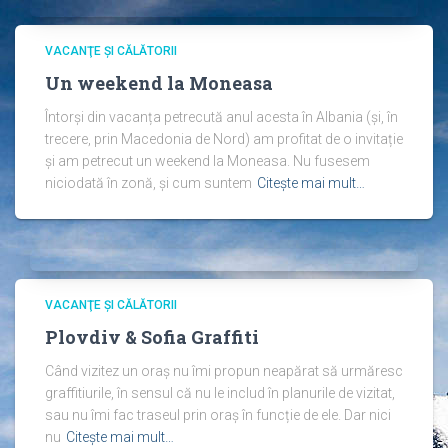
VACANŢE ŞI CĂLĂTORII
Un weekend la Moneasa
Întorși din vacanța petrecută anul acesta în Albania (și, în
trecere, prin Macedonia de Nord) am profitat de o invitație
și am petrecut un weekend la Moneasa. Nu fusesem
niciodată în zonă, și cum suntem
Citește mai mult…
VACANŢE ŞI CĂLĂTORII
Plovdiv & Sofia Graffiti
Când vizitez un oraș nu îmi propun neapărat să urmăresc
graffitiurile, în sensul că nu le includ în planurile de vizitat,
sau nu îmi fac traseul prin oraș în funcție de ele. Dar nici
nu
Citește mai mult…