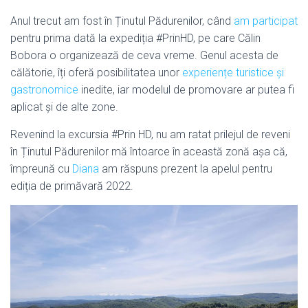
Anul trecut am fost în Ținutul Pădurenilor, când
am participat
pentru prima dată la expediția #PrinHD, pe care Călin
Bobora o organizează de ceva vreme. Genul acesta de
călătorie, îți oferă posibilitatea unor
experiențe turistice și
gastronomice
inedite, iar modelul de promovare ar putea fi
aplicat și de alte zone.
Revenind la excursia #Prin HD, nu am ratat prilejul de reveni
în Ținutul Pădurenilor mă întoarce în această zonă așa că,
împreună cu
Diana
am răspuns prezent la apelul pentru
ediția de primăvară 2022.