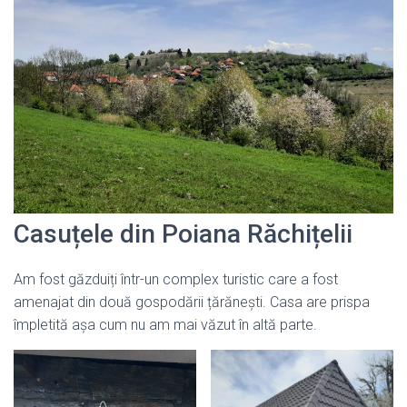
Casuțele din Poiana Răchițelii
Am fost găzduiți într-un complex turistic care a fost
amenajat din două gospodării țărănești. Casa are prispa
împletită așa cum nu am mai văzut în altă parte.