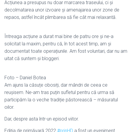
Acțiunea a presupus nu doar marcarea traseului, ci și
decolmatarea unor izvoare și amenajarea unor zone de
repaos, astfel încât plimbarea să fie cât mai relaxantă.
Întreaga acțiune a durat mai bine de patru ore și ne-a
solicitat la maxim, pentru că, în tot acest timp, am și
documentat toate operațiunile. Am fost voluntari, dar nu am
uitat că suntem și bloggeri.
Foto – Daniel Botea
Am ajuns la căsuțe obosiți, dar mândri de ceea ce
reușisem. Ne-am tras puțin sufletul pentru că urma să
participăm la o veche tradiție păstorească – măsuratul
oilor.
Dar, despre asta într-un episod viitor.
Ediția de primăvară 2022
#prinHD
a fost un eveniment