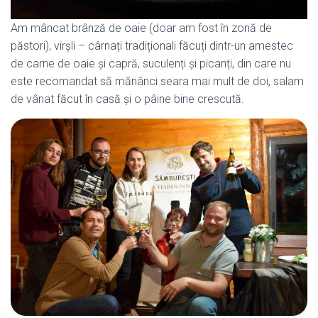
Am mâncat brânză de oaie (doar am fost în zonă de
păstori), virșli – cârnați tradiționali făcuți dintr-un amestec
de carne de oaie și capră, suculenți și picanți, din care nu
este recomandat să mănânci seara mai mult de doi, salam
de vânat făcut în casă și o pâine bine crescută.